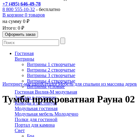
+7 (495) 646-49-78
8 800 555-10-32
- бесплатно
В корзине 0 товаров
на сумму 0 ₽
Итого:
0 ₽
Гостиная
Витрины
Витрины 1 створчатые
Витрины 2 створчатые
Витрины 3 створчатые
Витрины 4 створчатые
Интернет-магазин
Каталог
Мебель для спальни из массива дерев
Витрины угловые
Гостиная Вилия-М модульная
Тумба прикроватная Рауна 02
Зеркала в гостиную
Комоды в гостиную
Модульная гостиная
Модульная мебель Молодечно
Полки для гостиной
Портал для камина
Свет
Бра