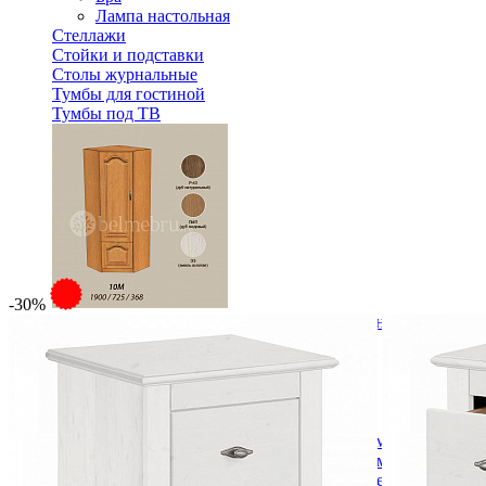
Лампа настольная
Стеллажи
Стойки и подставки
Столы журнальные
Тумбы для гостиной
Тумбы под ТВ
-30%
Модульная гостиная Вилия-М Шкаф комбинированный 
64 488 ₽
В корзину
Спальня
Деревянные кровати с подъемным механизмом
Кровати односпальные с подъемным механизмом
Кровати двуспальные с подъемным механизмом