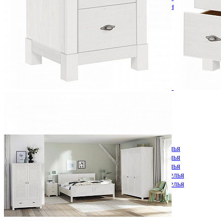
Кровати полутороспальные с подъемным механизм
Зеркала
Комоды
Кровати двуспальные
Кровати металлические
Кровати односпальные
Кровати полутороспальные
Решетки и настилы под матрас
Спальные гарнитуры
Тахта
Туалетные столики
Тумбы прикроватные
Шкафы для одежды
Антресоли на шкаф
Полки и ящики в шкаф для одежды
Шкаф 1-дверный для одежды и белья
Шкафы 2-х дверные для одежды и белья
Шкафы 3-х дверные для одежды и белья
Шкафы 4-х дверные для одежды и белья
Шкафы 5-ти дверные для одежды и белья
Шкафы 6-ти дверные для одежды и белья
Шкафы купе для одежды и белья
Шкафы угловые для одежды и белья
Ящики и короба