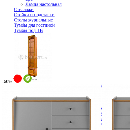
Лампа настольная
Стеллажи
Стойки и подставки
Столы журнальные
Тумбы для гостиной
Тумбы под ТВ
-60%
Шкаф комбинированный Молодечно ММ-18-112/01
53 090 ₽
В корзину
Спальня
Деревянные кровати с подъемным механизмом
Кровати односпальные с подъемным механизмом
Кровати двуспальные с подъемным механизмом
Кровати полутороспальные с подъемным механизм
Зеркала