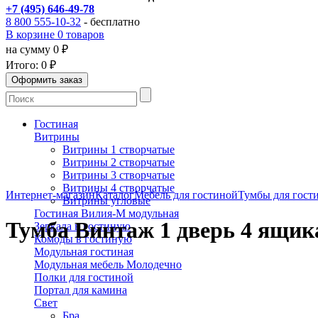
+7 (495) 646-49-78
8 800 555-10-32
- бесплатно
В корзине 0 товаров
на сумму 0 ₽
Итого:
0 ₽
Гостиная
Витрины
Витрины 1 створчатые
Витрины 2 створчатые
Витрины 3 створчатые
Витрины 4 створчатые
Интернет-магазин
Каталог
Мебель для гостиной
Тумбы для гост
Витрины угловые
Гостиная Вилия-М модульная
Тумба Винтаж 1 дверь 4 ящик
Зеркала в гостиную
Комоды в гостиную
Модульная гостиная
Модульная мебель Молодечно
Полки для гостиной
Портал для камина
Свет
Бра