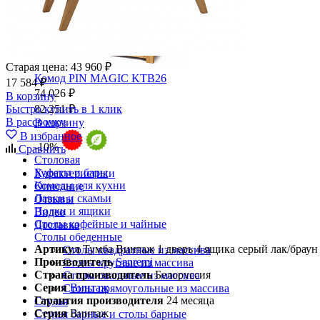
Старая цена:
43 960 ₽
Комод PIN MAGIC KTB26
17 584 ₽
74 026 ₽
В корзину
Быстро купить в 1 клик
82 251 ₽
В рассрочку
В корзину
В избранное
-10%
Сравнить
Столовая
Буфеты и бары
Характеристики
Комоды для кухни
Описание
Лавки и скамьи
Отзывы
Полки и ящики
Видео
Столы кофейные и чайные
Доставка
Столы обеденные
Артикул
Тумба Винтаж 1 дверь 4 ящика серый лак/браун
Столы квадратные из массива
Производитель
Sanremi
Столы круглые из массива
Страна производитель
Белоруссия
Столы овальные из массива
Серия
Винтаж
Столы прямоугольные из массива
Гарантия производителя
24 месяца
Стулья
Серия
Винтаж
Стулья барные и столы барные