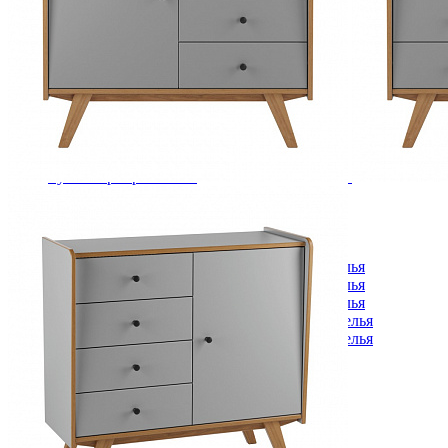
Комоды
Кровати двуспальные
Кровати металлические
Кровати односпальные
Кровати полутороспальные
Решетки и настилы под матрас
Спальные гарнитуры
Тахта
Туалетные столики
Тумбы прикроватные
Шкафы для одежды
Антресоли на шкаф
Полки и ящики в шкаф для одежды
Шкаф 1-дверный для одежды и белья
Шкафы 2-х дверные для одежды и белья
Шкафы 3-х дверные для одежды и белья
Шкафы 4-х дверные для одежды и белья
Шкафы 5-ти дверные для одежды и белья
Шкафы 6-ти дверные для одежды и белья
Шкафы купе для одежды и белья
Шкафы угловые для одежды и белья
Ящики и короба