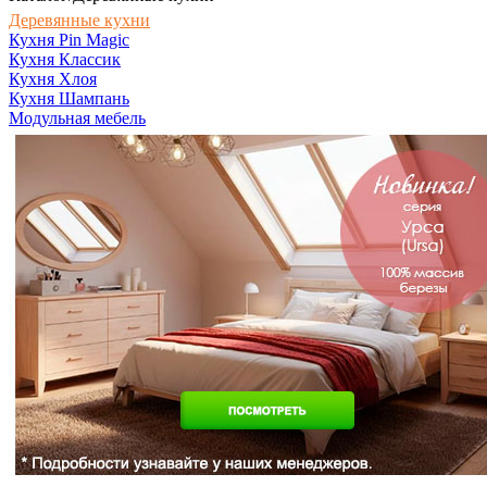
Деревянные кухни
Кухня Pin Magic
Кухня Классик
Кухня Хлоя
Кухня Шампань
Модульная мебель