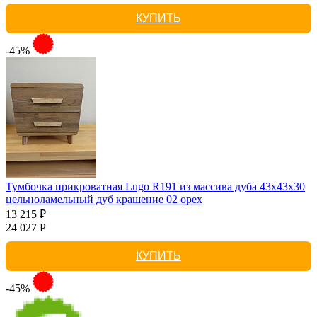
КУПИТЬ
-45%
Тумбочка прикроватная Lugo R191 из массива дуба 43х43х30
цельноламельный дуб крашение 02 орех
13 215 ₽
24 027 Р
КУПИТЬ
-45%