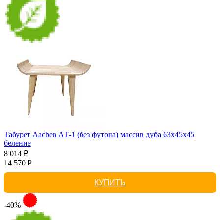
Табурет Aachen АТ-1 (без футона) массив дуба 63х45х45
беление
8 014 ₽
14 570 Р
КУПИТЬ
-40%