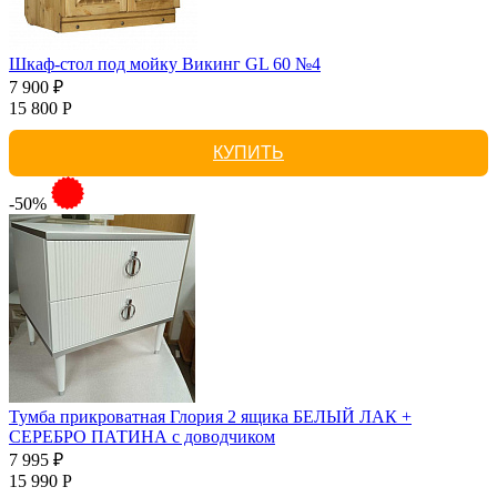
Шкаф-стол под мойку Викинг GL 60 №4
7 900 ₽
15 800 Р
КУПИТЬ
-50%
Тумба прикроватная Глория 2 ящика БЕЛЫЙ ЛАК +
СЕРЕБРО ПАТИНА с доводчиком
7 995 ₽
15 990 Р