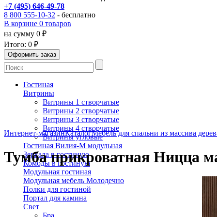
+7 (495) 646-49-78
8 800 555-10-32
- бесплатно
В корзине 0 товаров
на сумму 0 ₽
Итого:
0 ₽
Гостиная
Витрины
Витрины 1 створчатые
Витрины 2 створчатые
Витрины 3 створчатые
Витрины 4 створчатые
Интернет-магазин
Каталог
Мебель для спальни из массива дерев
Витрины угловые
Гостиная Вилия-М модульная
Тумба прикроватная Ницца ма
Зеркала в гостиную
Комоды в гостиную
Модульная гостиная
Модульная мебель Молодечно
Полки для гостиной
Портал для камина
Свет
Бра