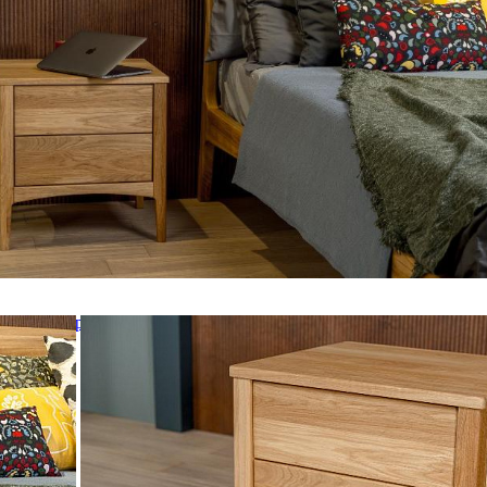
афов и витрин
ом