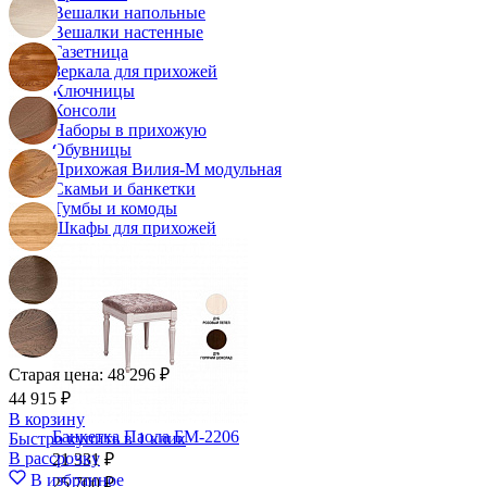
Вешалки напольные
Вешалки настенные
Газетница
Зеркала для прихожей
Ключницы
Консоли
Наборы в прихожую
Обувницы
Прихожая Вилия-М модульная
Скамьи и банкетки
Тумбы и комоды
Шкафы для прихожей
Старая цена:
48 296 ₽
44 915 ₽
В корзину
Банкетка Паола БМ-2206
Быстро купить в 1 клик
В рассрочку
21 331 ₽
В избранное
25 700 ₽