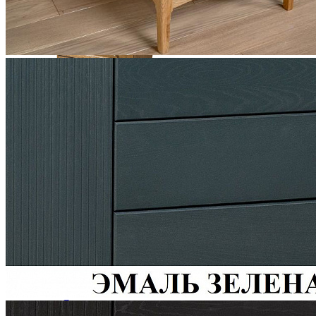
Комод Купава ГМ 8425
26 991 ₽
29 990 ₽
В корзину
-10%
Столовая
Буфеты и бары
Комоды для кухни
Лавки и скамьи
Полки и ящики
Столы кофейные и чайные
Столы обеденные
Столы квадратные из массива
Столы круглые из массива
Столы овальные из массива
Столы прямоугольные из массива