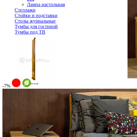
Лампа настольная
Стеллажи
Стойки и подставки
Столы журнальные
Тумбы для гостиной
Тумбы под ТВ
-7%
Пилястра левая оконечная Молодечно ММ-18-930 для шк
8 370 ₽
В корзину
Спальня
Деревянные кровати с подъемным механизмом
Кровати односпальные с подъемным механизмом
Кровати двуспальные с подъемным механизмом
Кровати полутороспальные с подъемным механизм
Зеркала