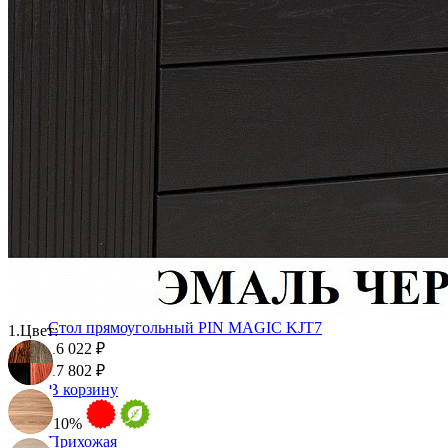
Стулья
Стулья барные и столы барные
Сундуки
Табуреты
Шкафы для посуды
Шкаф 1-но створчатый для посуды
Шкаф 2-х створчатый для посуды
Шкаф 3-х створчатый для посуды
Шкаф 4-х створчатый для посуды
Шкаф угловой для посуды
Стол прямоугольный PIN MAGIC KJT7
1.
Цвет:
16 022 ₽
17 802 ₽
В корзину
-10%
Прихожая