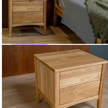
Комоды
Кровати двуспальные
Кровати металлические
Кровати односпальные
Кровати полутороспальные
Решетки и настилы под матрас
Спальные гарнитуры
Тахта
Туалетные столики
Тумбы прикроватные
Шкафы для одежды
Антресоли на шкаф
Полки и ящики в шкаф для одежды
Шкаф 1-дверный для одежды и белья
Шкафы 2-х дверные для одежды и белья
Шкафы 3-х дверные для одежды и белья
Шкафы 4-х дверные для одежды и белья
Шкафы 5-ти дверные для одежды и белья
Шкафы 6-ти дверные для одежды и белья
Шкафы купе для одежды и белья
Шкафы угловые для одежды и белья
Ящики и короба