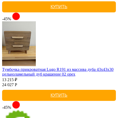
КУПИТЬ
-45%
Тумбочка прикроватная Lugo R191 из массива дуба 43х43х30
цельноламельный дуб крашение 02 орех
13 215 ₽
24 027 Р
КУПИТЬ
-45%