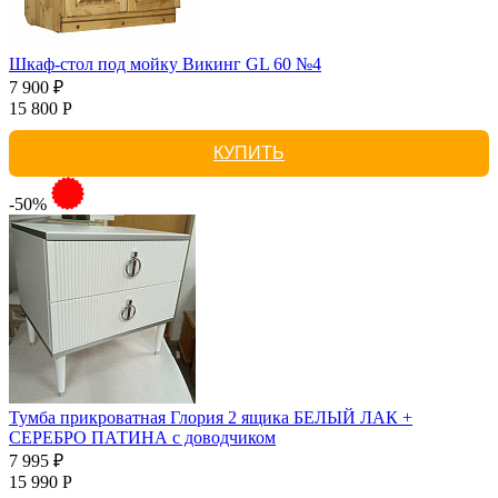
Шкаф-стол под мойку Викинг GL 60 №4
7 900 ₽
15 800 Р
КУПИТЬ
-50%
Тумба прикроватная Глория 2 ящика БЕЛЫЙ ЛАК +
СЕРЕБРО ПАТИНА с доводчиком
7 995 ₽
15 990 Р