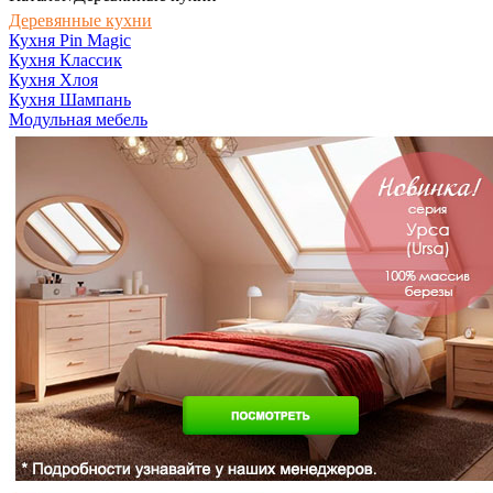
Деревянные кухни
Кухня Pin Magic
Кухня Классик
Кухня Хлоя
Кухня Шампань
Модульная мебель