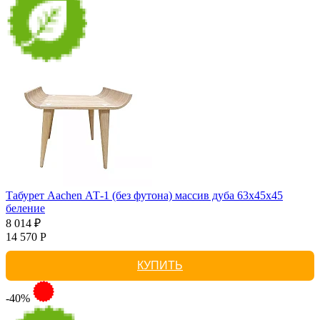
Табурет Aachen АТ-1 (без футона) массив дуба 63х45х45
беление
8 014 ₽
14 570 Р
КУПИТЬ
-40%