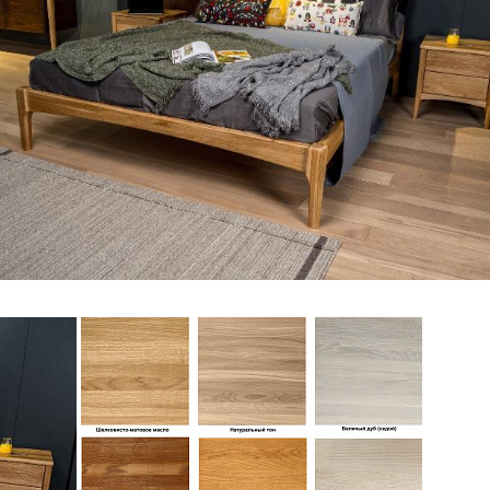
№2 ГЗ
ом