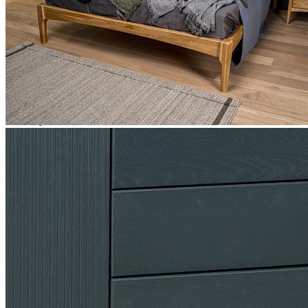
Зеркала
Комоды
Кровати двуспальные
Кровати металлические
Кровати односпальные
Кровати полутороспальные
Решетки и настилы под матрас
Спальные гарнитуры
Тахта
Туалетные столики
Тумбы прикроватные
Шкафы для одежды
Антресоли на шкаф
Полки и ящики в шкаф для одежды
Шкаф 1-дверный для одежды и белья
Шкафы 2-х дверные для одежды и белья
Шкафы 3-х дверные для одежды и белья
Шкафы 4-х дверные для одежды и белья
Шкафы 5-ти дверные для одежды и белья
Шкафы 6-ти дверные для одежды и белья
Шкафы купе для одежды и белья
Шкафы угловые для одежды и белья
Ящики и короба