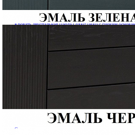
Кровать двуспальная Паола (2000*1800) с гибким основа
145 084 ₽
174 800 ₽
В корзину
-17%
Столовая
Буфеты и бары
Комоды для кухни
Лавки и скамьи
Полки и ящики
Столы кофейные и чайные
Столы обеденные
Столы квадратные из массива
Столы круглые из массива
Столы овальные из массива
Столы прямоугольные из массива
Стулья
Стулья барные и столы барные
Сундуки
Табуреты