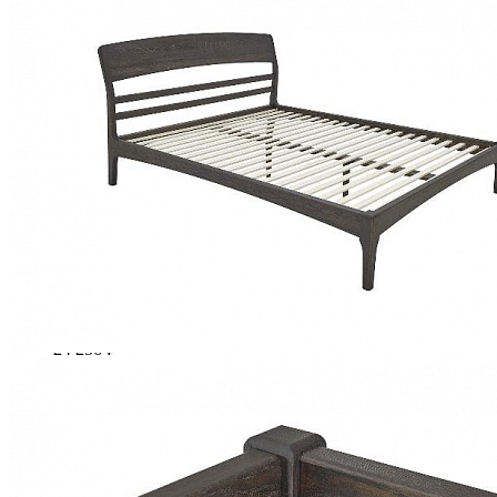
Шкафы для посуды
Шкаф 1-но створчатый для посуды
Шкаф 2-х створчатый для посуды
Шкаф 3-х створчатый для посуды
Шкаф 4-х створчатый для посуды
Шкаф угловой для посуды
Стол прямоугольный MEXICA-TR180 из массива сосны
21 830 ₽
24 256 ₽
В корзину
-10%
Прихожая
Вешалки напольные
Вешалки настенные
Газетница