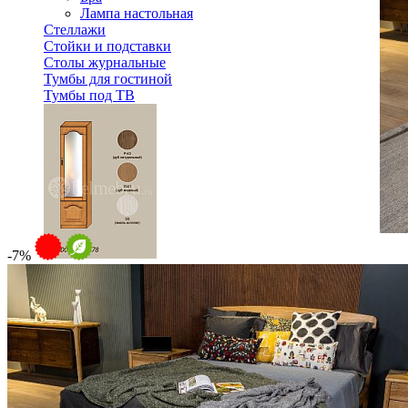
Лампа настольная
Стеллажи
Стойки и подставки
Столы журнальные
Тумбы для гостиной
Тумбы под ТВ
-7%
Модульная гостиная Вилия-М Шкаф комбинированный 
50 616 ₽
Спальня
Деревянные кровати с подъемным механизмом
Кровати односпальные с подъемным механизмом
Кровати двуспальные с подъемным механизмом
Кровати полутороспальные с подъемным механизм