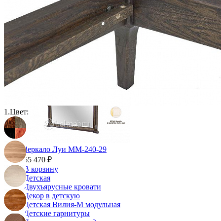
Зеркала для прихожей
Ключницы
Консоли
Наборы в прихожую
Обувницы
Прихожая Вилия-М модульная
Скамьи и банкетки
Тумбы и комоды
Шкафы для прихожей
1.
Цвет:
Зеркало Луи ММ-240-29
65 470 ₽
В корзину
Детская
Двухъярусные кровати
Декор в детскую
Детская Вилия-М модульная
Детские гарнитуры