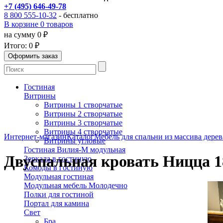
+7 (495) 646-49-78
8 800 555-10-32
- бесплатно
В корзине 0 товаров
на сумму 0 ₽
Итого:
0 ₽
Гостиная
Витрины
Витрины 1 створчатые
Витрины 2 створчатые
Витрины 3 створчатые
Витрины 4 створчатые
Интернет-магазин
Каталог
Мебель для спальни из массива дерев
Витрины угловые
Гостиная Вилия-М модульная
Двуспальная кровать Ницца 1
Зеркала в гостиную
Комоды в гостиную
Модульная гостиная
Модульная мебель Молодечно
Полки для гостиной
Портал для камина
Свет
Бра