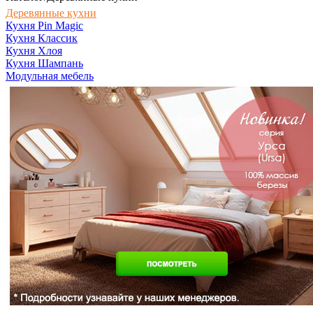
Деревянные кухни
Кухня Pin Magic
Кухня Классик
Кухня Хлоя
Кухня Шампань
Модульная мебель