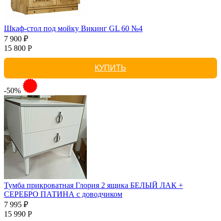
Шкаф-стол под мойку Викинг GL 60 №4
7 900 ₽
15 800 Р
КУПИТЬ
-50%
Тумба прикроватная Глория 2 ящика БЕЛЫЙ ЛАК +
СЕРЕБРО ПАТИНА с доводчиком
7 995 ₽
15 990 Р