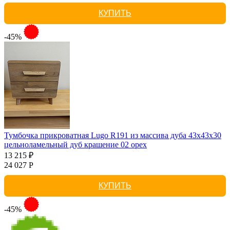
КУПИТЬ
-45%
Тумбочка прикроватная Lugo R191 из массива дуба 43х43х30
цельноламельный дуб крашение 02 орех
13 215 ₽
24 027 Р
КУПИТЬ
-45%