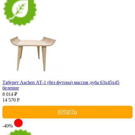
Табурет Aachen АТ-1 (без футона) массив дуба 63х45х45
беление
8 014 ₽
14 570 Р
КУПИТЬ
-40%