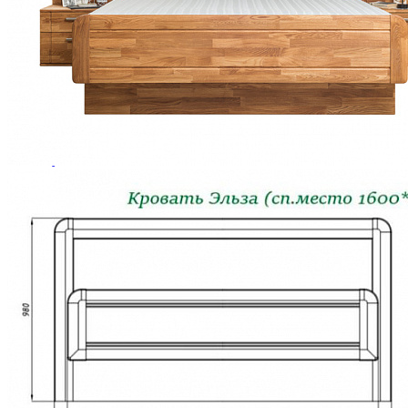
Зеркала
Комоды
Кровати двуспальные
Кровати металлические
Кровати односпальные
Кровати полутороспальные
Решетки и настилы под матрас
Спальные гарнитуры
Тахта
Туалетные столики
Тумбы прикроватные
Шкафы для одежды
Антресоли на шкаф
Полки и ящики в шкаф для одежды
Шкаф 1-дверный для одежды и белья
Шкафы 2-х дверные для одежды и белья
Шкафы 3-х дверные для одежды и белья
Шкафы 4-х дверные для одежды и белья
Шкафы 5-ти дверные для одежды и белья
Шкафы 6-ти дверные для одежды и белья
Шкафы купе для одежды и белья
Шкафы угловые для одежды и белья
Ящики и короба