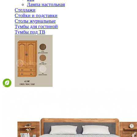
Лампа настольная
Стеллажи
Стойки и подставки
Столы журнальные
Тумбы для гостиной
Тумбы под ТВ
Модульная гостиная Вилия-М Шкаф комбинированный 
68 124 ₽
Спальня
Деревянные кровати с подъемным механизмом
Кровати односпальные с подъемным механизмом
Кровати двуспальные с подъемным механизмом
Кровати полутороспальные с подъемным механизм