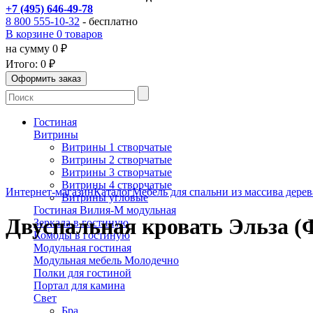
+7 (495) 646-49-78
8 800 555-10-32
- бесплатно
В корзине 0 товаров
на сумму 0 ₽
Итого:
0 ₽
Гостиная
Витрины
Витрины 1 створчатые
Витрины 2 створчатые
Витрины 3 створчатые
Витрины 4 створчатые
Интернет-магазин
Каталог
Мебель для спальни из массива дерев
Витрины угловые
Гостиная Вилия-М модульная
Двуспальная кровать Эльза (
Зеркала в гостиную
Комоды в гостиную
Модульная гостиная
Модульная мебель Молодечно
Полки для гостиной
Портал для камина
Свет
Бра