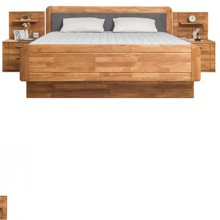
№4.1 М
ом