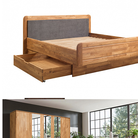
Стулья
Стулья барные и столы барные
Сундуки
Табуреты
Шкафы для посуды
Шкаф 1-но створчатый для посуды
Шкаф 2-х створчатый для посуды
Шкаф 3-х створчатый для посуды
Шкаф 4-х створчатый для посуды
Шкаф угловой для посуды
Шкаф для посуды Рауна 20 Колониал
35 658 ₽
50 940 ₽
В корзину