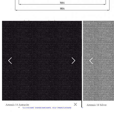
Туалетный стол Авиньон
30 780 ₽
34 200 ₽
В корзину
-10%
Столовая
Буфеты и бары
Комоды для кухни
Лавки и скамьи
Полки и ящики
Столы кофейные и чайные
Столы обеденные
Столы квадратные из массива
Столы круглые из массива
Столы овальные из массива
Столы прямоугольные из массива