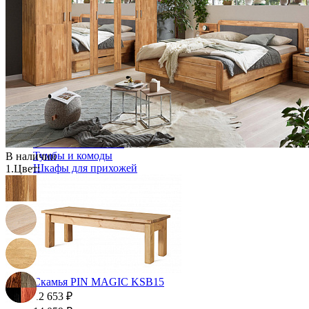
-30%
Прихожая
Вешалки напольные
Вешалки настенные
Газетница
Зеркала для прихожей
Ключницы
Консоли
Наборы в прихожую
Обувницы
Прихожая Вилия-М модульная
Скамьи и банкетки
Тумбы и комоды
В наличии
Шкафы для прихожей
1.
Цвет:
Скамья PIN MAGIC KSB15
12 653 ₽