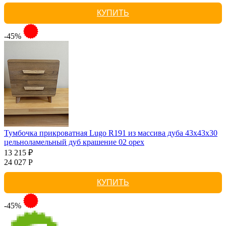
КУПИТЬ
-45%
Тумбочка прикроватная Lugo R191 из массива дуба 43х43х30
цельноламельный дуб крашение 02 орех
13 215 ₽
24 027 Р
КУПИТЬ
-45%