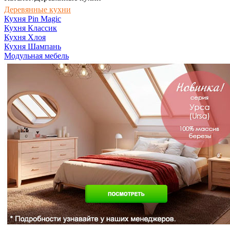
Деревянные кухни
Кухня Pin Magic
Кухня Классик
Кухня Хлоя
Кухня Шампань
Модульная мебель