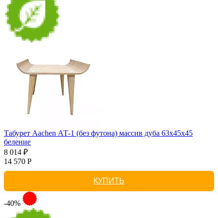
Табурет Aachen АТ-1 (без футона) массив дуба 63х45х45
беление
8 014 ₽
14 570 Р
КУПИТЬ
-40%