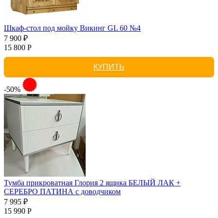
Шкаф-стол под мойку Викинг GL 60 №4
7 900 ₽
15 800 Р
КУПИТЬ
-50%
Тумба прикроватная Глория 2 ящика БЕЛЫЙ ЛАК +
СЕРЕБРО ПАТИНА с доводчиком
7 995 ₽
15 990 Р