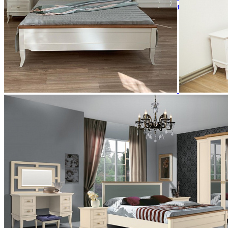
Кровати полутороспальные с подъемным механизм
Зеркала
Комоды
Кровати двуспальные
Кровати металлические
Кровати односпальные
Кровати полутороспальные
Решетки и настилы под матрас
Спальные гарнитуры
Тахта
Туалетные столики
Тумбы прикроватные
Шкафы для одежды
Антресоли на шкаф
Полки и ящики в шкаф для одежды
Шкаф 1-дверный для одежды и белья
Шкафы 2-х дверные для одежды и белья
Шкафы 3-х дверные для одежды и белья
Шкафы 4-х дверные для одежды и белья
Шкафы 5-ти дверные для одежды и белья
Шкафы 6-ти дверные для одежды и белья
Шкафы купе для одежды и белья
Шкафы угловые для одежды и белья
Ящики и короба