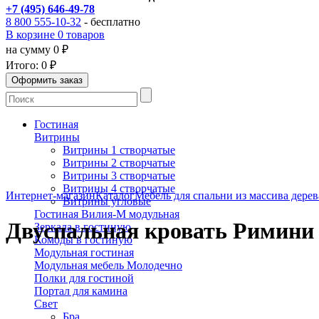
+7 (495) 646-49-78
8 800 555-10-32
- бесплатно
В корзине 0 товаров
на сумму 0 ₽
Итого:
0 ₽
Гостиная
Витрины
Витрины 1 створчатые
Витрины 2 створчатые
Витрины 3 створчатые
Витрины 4 створчатые
Интернет-магазин
Каталог
Мебель для спальни из массива дерев
Витрины угловые
Гостиная Вилия-М модульная
Двуспальная кровать Римини 
Зеркала в гостиную
Комоды в гостиную
Модульная гостиная
Модульная мебель Молодечно
Полки для гостиной
Портал для камина
Свет
Бра