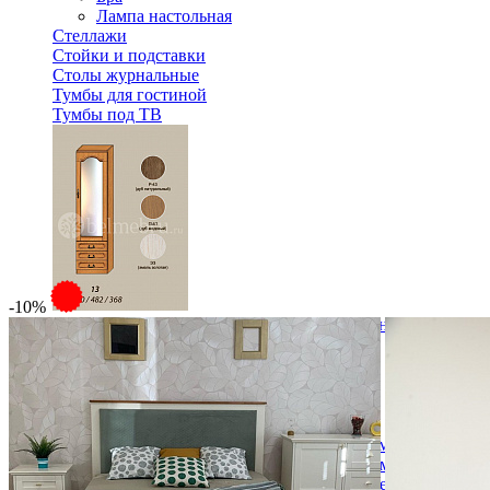
Лампа настольная
Стеллажи
Стойки и подставки
Столы журнальные
Тумбы для гостиной
Тумбы под ТВ
-10%
Модульная гостиная Вилия-М Шкаф комбинированный №
49 824 ₽
В корзину
Спальня
Деревянные кровати с подъемным механизмом
Кровати односпальные с подъемным механизмом
Кровати двуспальные с подъемным механизмом