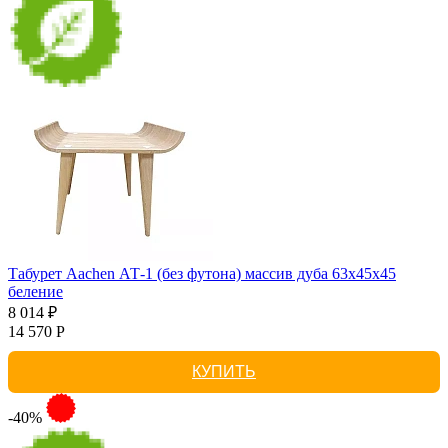
Табурет Aachen АТ-1 (без футона) массив дуба 63х45х45
беление
8 014 ₽
14 570 Р
КУПИТЬ
-40%