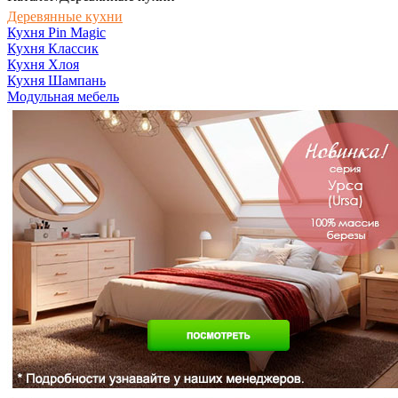
Деревянные кухни
Кухня Pin Magic
Кухня Классик
Кухня Хлоя
Кухня Шампань
Модульная мебель