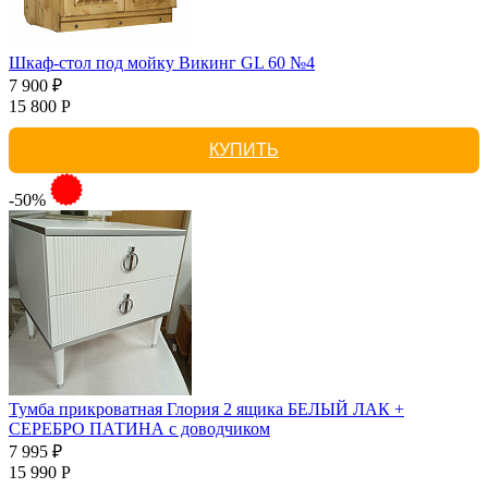
Шкаф-стол под мойку Викинг GL 60 №4
7 900 ₽
15 800 Р
КУПИТЬ
-50%
Тумба прикроватная Глория 2 ящика БЕЛЫЙ ЛАК +
СЕРЕБРО ПАТИНА с доводчиком
7 995 ₽
15 990 Р