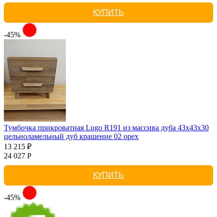
КУПИТЬ
-45%
Тумбочка прикроватная Lugo R191 из массива дуба 43х43х30
цельноламельный дуб крашение 02 орех
13 215 ₽
24 027 Р
КУПИТЬ
-45%