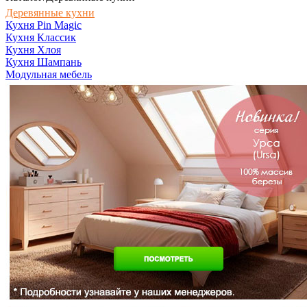
Деревянные кухни
Кухня Pin Magic
Кухня Классик
Кухня Хлоя
Кухня Шампань
Модульная мебель