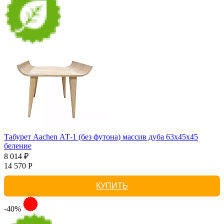
Табурет Aachen АТ-1 (без футона) массив дуба 63х45х45
беление
8 014 ₽
14 570 Р
КУПИТЬ
-40%