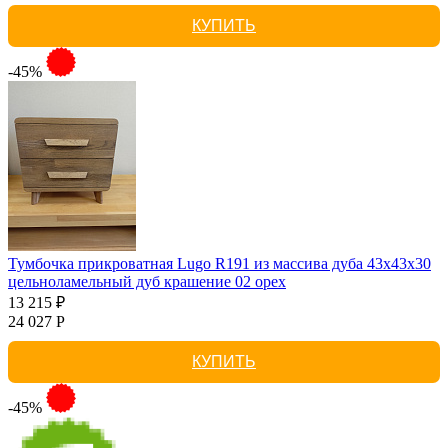
КУПИТЬ
-45%
Тумбочка прикроватная Lugo R191 из массива дуба 43х43х30
цельноламельный дуб крашение 02 орех
13 215 ₽
24 027 Р
КУПИТЬ
-45%