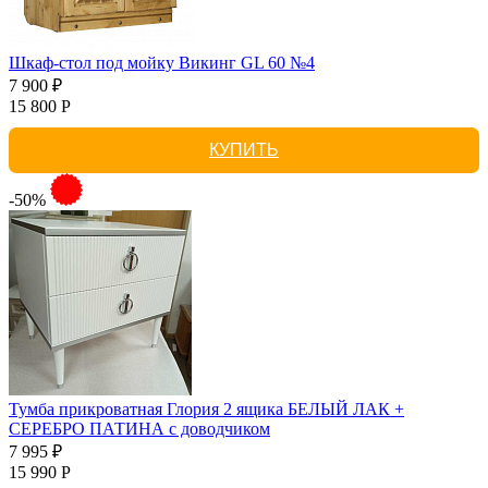
Шкаф-стол под мойку Викинг GL 60 №4
7 900 ₽
15 800 Р
КУПИТЬ
-50%
Тумба прикроватная Глория 2 ящика БЕЛЫЙ ЛАК +
СЕРЕБРО ПАТИНА с доводчиком
7 995 ₽
15 990 Р