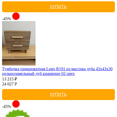
КУПИТЬ
-45%
Тумбочка прикроватная Lugo R191 из массива дуба 43х43х30
цельноламельный дуб крашение 02 орех
13 215 ₽
24 027 Р
КУПИТЬ
-45%