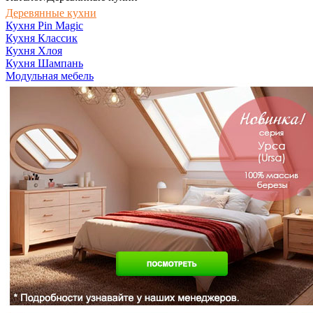
Деревянные кухни
Кухня Pin Magic
Кухня Классик
Кухня Хлоя
Кухня Шампань
Модульная мебель