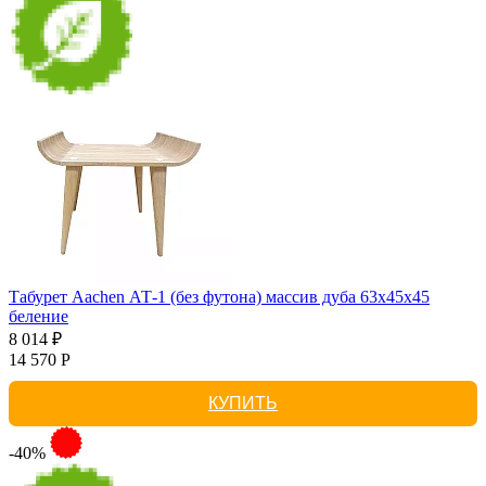
Табурет Aachen АТ-1 (без футона) массив дуба 63х45х45
беление
8 014 ₽
14 570 Р
КУПИТЬ
-40%