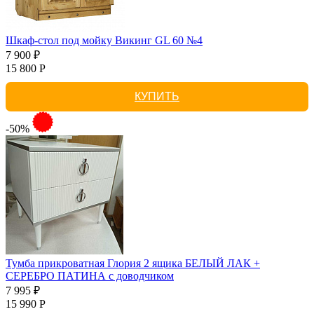
Шкаф-стол под мойку Викинг GL 60 №4
7 900 ₽
15 800 Р
КУПИТЬ
-50%
Тумба прикроватная Глория 2 ящика БЕЛЫЙ ЛАК +
СЕРЕБРО ПАТИНА с доводчиком
7 995 ₽
15 990 Р