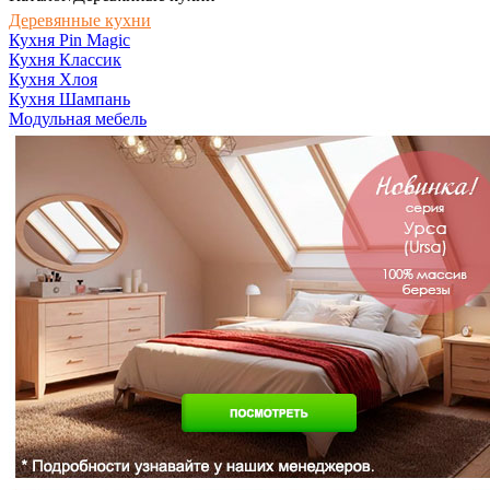
Деревянные кухни
Кухня Pin Magic
Кухня Классик
Кухня Хлоя
Кухня Шампань
Модульная мебель