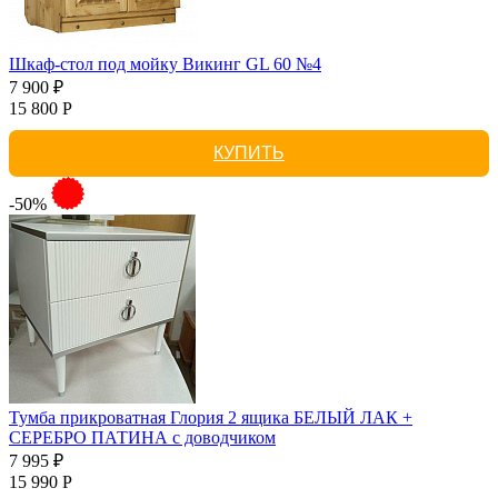
Шкаф-стол под мойку Викинг GL 60 №4
7 900 ₽
15 800 Р
КУПИТЬ
-50%
Тумба прикроватная Глория 2 ящика БЕЛЫЙ ЛАК +
СЕРЕБРО ПАТИНА с доводчиком
7 995 ₽
15 990 Р