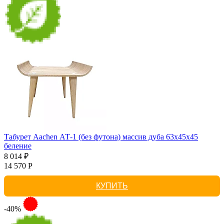
Табурет Aachen АТ-1 (без футона) массив дуба 63х45х45
беление
8 014 ₽
14 570 Р
КУПИТЬ
-40%