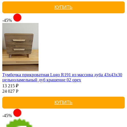
КУПИТЬ
-45%
Тумбочка прикроватная Lugo R191 из массива дуба 43х43х30
цельноламельный дуб крашение 02 орех
13 215 ₽
24 027 Р
КУПИТЬ
-45%