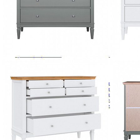
Комоды
Кровати двуспальные
Кровати металлические
Кровати односпальные
Кровати полутороспальные
Решетки и настилы под матрас
Спальные гарнитуры
Тахта
Туалетные столики
Тумбы прикроватные
Шкафы для одежды
Антресоли на шкаф
Полки и ящики в шкаф для одежды
Шкаф 1-дверный для одежды и белья
Шкафы 2-х дверные для одежды и белья
Шкафы 3-х дверные для одежды и белья
Шкафы 4-х дверные для одежды и белья
Шкафы 5-ти дверные для одежды и белья
Шкафы 6-ти дверные для одежды и белья
Шкафы купе для одежды и белья
Шкафы угловые для одежды и белья
Ящики и короба