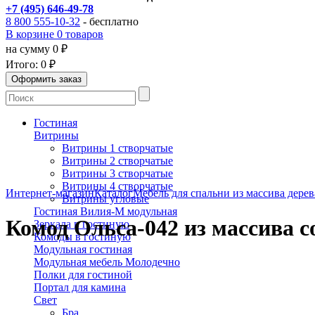
+7 (495) 646-49-78
8 800 555-10-32
- бесплатно
В корзине 0 товаров
на сумму 0 ₽
Итого:
0 ₽
Гостиная
Витрины
Витрины 1 створчатые
Витрины 2 створчатые
Витрины 3 створчатые
Витрины 4 створчатые
Интернет-магазин
Каталог
Мебель для спальни из массива дерев
Витрины угловые
Гостиная Вилия-М модульная
Комод Ольса-042 из массива 
Зеркала в гостиную
Комоды в гостиную
Модульная гостиная
Модульная мебель Молодечно
Полки для гостиной
Портал для камина
Свет
Бра