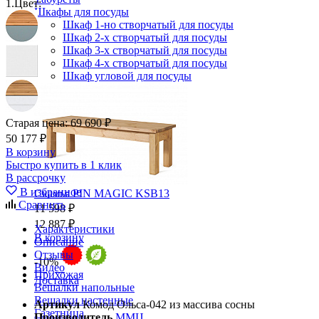
1.
Цвет:
Шкафы для посуды
Шкаф 1-но створчатый для посуды
Шкаф 2-х створчатый для посуды
Шкаф 3-х створчатый для посуды
Шкаф 4-х створчатый для посуды
Шкаф угловой для посуды
Старая цена:
69 690 ₽
50 177 ₽
В корзину
Быстро купить в 1 клик
В рассрочку
В избранное
Скамья PIN MAGIC KSB13
Сравнить
11 598 ₽
12 887 ₽
Характеристики
В корзину
Описание
Отзывы
-10%
Видео
Прихожая
Доставка
Вешалки напольные
Вешалки настенные
Артикул
Комод Ольса-042 из массива сосны
Газетница
Производитель
ММЦ