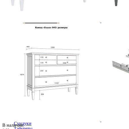
Зеркало Оскар ММ-210-28
53 220 ₽
В корзину
Столовая
Буфеты и бары
Комоды для кухни
Лавки и скамьи
Полки и ящики
Столы кофейные и чайные
Столы обеденные
Столы квадратные из массива
Столы круглые из массива
Столы овальные из массива
Столы прямоугольные из массива
Стулья
Стулья барные и столы барные
Сундуки
В наличии
Табуреты