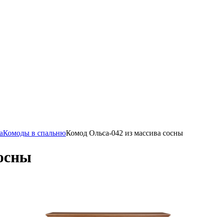
а
Комоды в спальню
Комод Ольса-042 из массива сосны
сосны