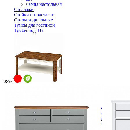
Лампа настольная
Стеллажи
Стойки и подставки
Столы журнальные
Тумбы для гостиной
Тумбы под ТВ
-28%
Стол журнальный Марсель МН-126-10
19 351 ₽
В корзину
Спальня
Деревянные кровати с подъемным механизмом
Кровати односпальные с подъемным механизмом
Кровати двуспальные с подъемным механизмом
Кровати полутороспальные с подъемным механизм
Зеркала