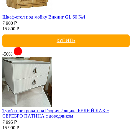
Шкаф-стол под мойку Викинг GL 60 №4
7 900 ₽
15 800 Р
КУПИТЬ
-50%
Тумба прикроватная Глория 2 ящика БЕЛЫЙ ЛАК +
СЕРЕБРО ПАТИНА с доводчиком
7 995 ₽
15 990 Р