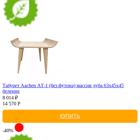
Табурет Aachen АТ-1 (без футона) массив дуба 63х45х45
беление
8 014 ₽
14 570 Р
КУПИТЬ
-40%