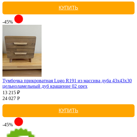
КУПИТЬ
-45%
Тумбочка прикроватная Lugo R191 из массива дуба 43х43х30
цельноламельный дуб крашение 02 орех
13 215 ₽
24 027 Р
КУПИТЬ
-45%