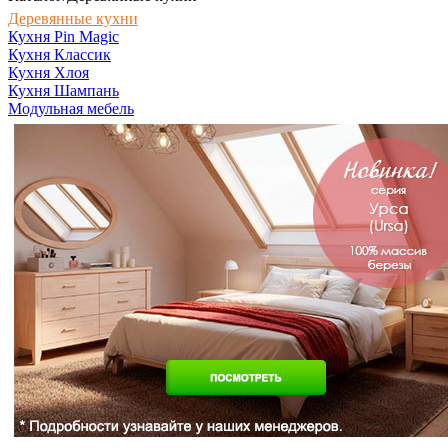
Деревянные кухни
Кухня Pin Magic
Кухня Классик
Кухня Хлоя
Кухня Шампань
Модульная мебель