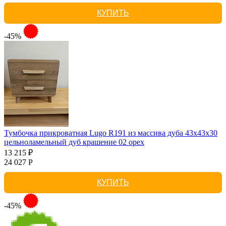
КУПИТЬ
-45%
Тумбочка прикроватная Lugo R191 из массива дуба 43х43х30
цельноламельный дуб крашение 02 орех
13 215 ₽
24 027 Р
КУПИТЬ
-45%