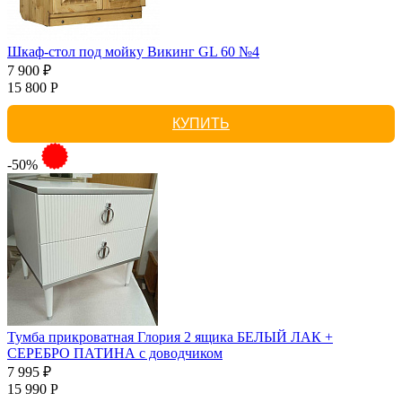
Шкаф-стол под мойку Викинг GL 60 №4
7 900 ₽
15 800 Р
КУПИТЬ
-50%
Тумба прикроватная Глория 2 ящика БЕЛЫЙ ЛАК +
СЕРЕБРО ПАТИНА с доводчиком
7 995 ₽
15 990 Р