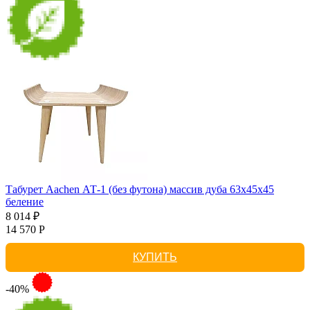
Табурет Aachen АТ-1 (без футона) массив дуба 63х45х45
беление
8 014 ₽
14 570 Р
КУПИТЬ
-40%