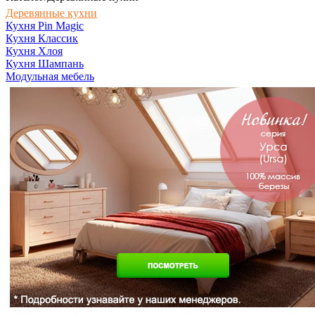
Деревянные кухни
Кухня Pin Magic
Кухня Классик
Кухня Хлоя
Кухня Шампань
Модульная мебель