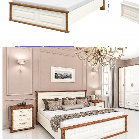
Кровати двуспальные с подъемным механизмом
Кровати полутороспальные с подъемным механизм
Зеркала
Комоды
Кровати двуспальные
Кровати металлические
Кровати односпальные
Кровати полутороспальные
Решетки и настилы под матрас
Спальные гарнитуры
Тахта
Туалетные столики
Тумбы прикроватные
Шкафы для одежды
Антресоли на шкаф
Полки и ящики в шкаф для одежды
Шкаф 1-дверный для одежды и белья
Шкафы 2-х дверные для одежды и белья
Шкафы 3-х дверные для одежды и белья
Шкафы 4-х дверные для одежды и белья
Шкафы 5-ти дверные для одежды и белья
Шкафы 6-ти дверные для одежды и белья
Шкафы купе для одежды и белья
Шкафы угловые для одежды и белья