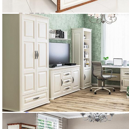
Ящики и короба
Шкаф для одежды "Лика" (5-дверный с зеркалом) ММ-137
199 700 ₽
Столовая
Буфеты и бары
Комоды для кухни
Лавки и скамьи
Полки и ящики
Столы кофейные и чайные
Столы обеденные
Столы квадратные из массива
Столы круглые из массива
Столы овальные из массива
Столы прямоугольные из массива
Стулья