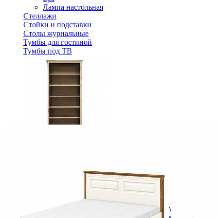
Лампа настольная
Стеллажи
Стойки и подставки
Столы журнальные
Тумбы для гостиной
Тумбы под ТВ
Стеллаж для книг Рауна 20 Бейц/масло
25 788 ₽
36 840 ₽
В корзину
-30%
Спальня
Деревянные кровати с подъемным механизмом
Кровати односпальные с подъемным механизмом