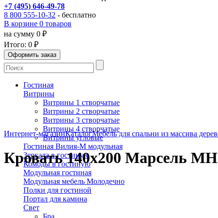
+7 (495) 646-49-78
8 800 555-10-32
- бесплатно
В корзине 0 товаров
на сумму 0 ₽
Итого:
0 ₽
Гостиная
Витрины
Витрины 1 створчатые
Витрины 2 створчатые
Витрины 3 створчатые
Витрины 4 створчатые
Интернет-магазин
Каталог
Мебель для спальни из массива дерев
Витрины угловые
Гостиная Вилия-М модульная
Кровать 140х200 Марсель МН-
Зеркала в гостиную
Комоды в гостиную
Модульная гостиная
Модульная мебель Молодечно
Полки для гостиной
Портал для камина
Свет
Бра