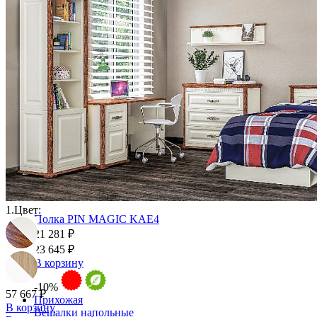
Стулья барные и столы барные
Сундуки
Табуреты
Шкафы для посуды
Шкаф 1-но створчатый для посуды
Шкаф 2-х створчатый для посуды
Шкаф 3-х створчатый для посуды
Шкаф 4-х створчатый для посуды
Шкаф угловой для посуды
1.
Цвет:
Полка PIN MAGIC KAE4
21 281 ₽
23 645 ₽
В корзину
-10%
57 667 ₽
Прихожая
В корзину
Вешалки напольные