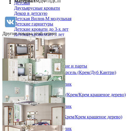
Материал
МДФ/ЛДСП
Детская
Двухъярусные кровати
Декор в детскую
Детская Вилия-М модульная
Детские гарнитуры
Детские кровати до 3-х лет
Другие товары этой серии:
Детские кровати от 3 лет
Комоды классические
Комоды пеленальные
Кровати домики
Полки детские
Стеллажи детские
Столы письменные детские и парты
Тумбы для детей
Набор мебели для гостиной Марсель (Крем/Дуб Кантри)
Шведская стенка
от 314 730 ₽
Шкафы детские
В корзину
Быстро купить в 1 клик
Ящики и короба
Спальный гарнитур Марсель 1 (Крем/Крем крашеное дерево)
от 236 198 ₽
В корзину
Быстро купить в 1 клик
Спальный гарнитур Марсель (Крем/Крем крашеное дерево)
от 295 407 ₽
В корзину
Быстро купить в 1 клик