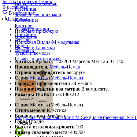
Быстро купить в 1 клик
Вешалки настенные
В рассрочку
Газетница
В избранное
Зеркала для прихожей
Сравнить
Ключницы
Консоли
Характеристики
Наборы в прихожую
Описание
Обувницы
Отзывы
Прихожая Вилия-М модульная
Видео
Скамьи и банкетки
Доставка
Тумбы и комоды
Шкафы для прихожей
Артикул
Кровать 140х200 Марсель МН-126-01-140
Производитель
Мебель-Неман
Страна производитель
Белорусь
Серия
Марсель (Мебель-Неман)
Гарантия производителя
24 месяца
Наличие решетки под матрас
В комплекте.
Размеры ШхВхГ
157х100х212
Серия
Марсель (Мебель-Неман)
Стиль мебели
Классика
Вид поставки
Разобран.
Модульная прихожая Вилия-М Секция антресольная №7 
Город
Гродно
13 848 ₽
Высота изголовья кровати
100
Размер спального места
140х200