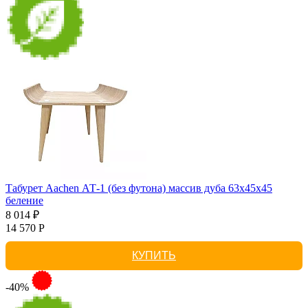
Табурет Aachen АТ-1 (без футона) массив дуба 63х45х45
беление
8 014 ₽
14 570 Р
КУПИТЬ
-40%