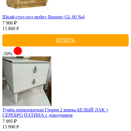
Шкаф-стол под мойку Викинг GL 60 №4
7 900 ₽
15 800 Р
КУПИТЬ
-50%
Тумба прикроватная Глория 2 ящика БЕЛЫЙ ЛАК +
СЕРЕБРО ПАТИНА с доводчиком
7 995 ₽
15 990 Р