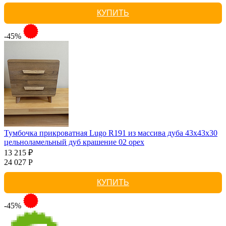
КУПИТЬ
-45%
Тумбочка прикроватная Lugo R191 из массива дуба 43х43х30
цельноламельный дуб крашение 02 орех
13 215 ₽
24 027 Р
КУПИТЬ
-45%