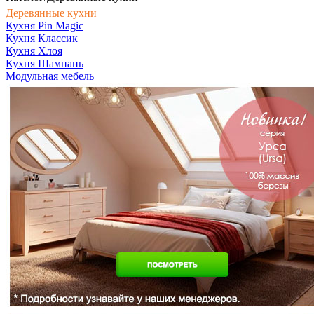
Деревянные кухни
Кухня Pin Magic
Кухня Классик
Кухня Хлоя
Кухня Шампань
Модульная мебель