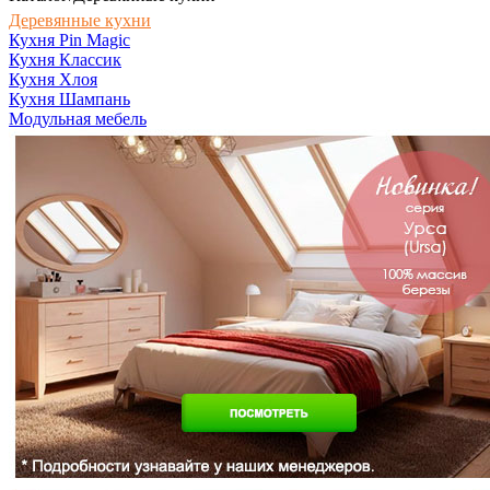
Деревянные кухни
Кухня Pin Magic
Кухня Классик
Кухня Хлоя
Кухня Шампань
Модульная мебель