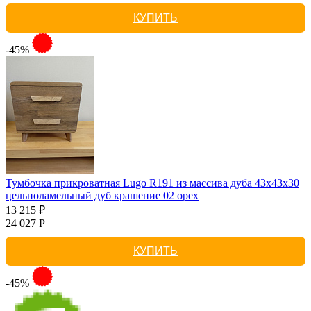
КУПИТЬ
-45%
Тумбочка прикроватная Lugo R191 из массива дуба 43х43х30
цельноламельный дуб крашение 02 орех
13 215 ₽
24 027 Р
КУПИТЬ
-45%