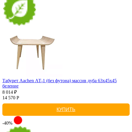
Табурет Aachen АТ-1 (без футона) массив дуба 63х45х45
беление
8 014 ₽
14 570 Р
КУПИТЬ
-40%