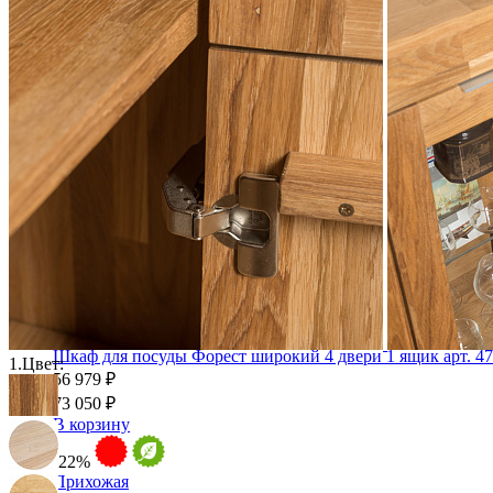
Сундуки
Табуреты
Шкафы для посуды
Шкаф 1-но створчатый для посуды
Шкаф 2-х створчатый для посуды
Шкаф 3-х створчатый для посуды
Шкаф 4-х створчатый для посуды
Шкаф угловой для посуды
Шкаф для посуды Форест широкий 4 двери 1 ящик арт. 4
1.
Цвет:
56 979 ₽
73 050 ₽
В корзину
-22%
Прихожая