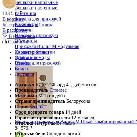
Вешалки напольные
Вешалки настенные
133 555 ₽
Газетница
Зеркала для прихожей
В корзину
Ключницы
Быстро купить в 1 клик
Консоли
В рассрочку
Наборы в прихожую
В избранное
Обувницы
Сравнить
Прихожая Вилия-М модульная
Скамьи и банкетки
Характеристики
Тумбы и комоды
Описание
Шкафы для прихожей
Отзывы
Видео
Доставка
Артикул
Буфет "Фьорд 4", дуб массив
Производитель
Стэнлес
Материал
Массив дуба
Страна производитель
Белоруссия
Серия
Фьорд
Срок возврата товара
14 дней
Гарантия производителя
12 месяцев
Модульная прихожая Вилия-М Шкаф комбинированный 
Отделка
Натуральное масло
84 576 ₽
Стиль мебели
Скандинавский