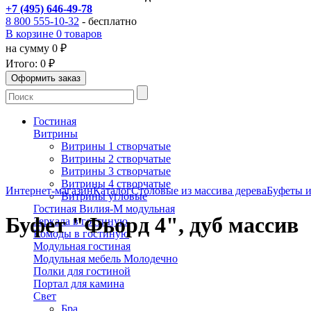
+7 (495) 646-49-78
8 800 555-10-32
- бесплатно
В корзине 0 товаров
на сумму 0 ₽
Итого:
0 ₽
Гостиная
Витрины
Витрины 1 створчатые
Витрины 2 створчатые
Витрины 3 створчатые
Витрины 4 створчатые
Интернет-магазин
Каталог
Столовые из массива дерева
Буфеты и
Витрины угловые
Гостиная Вилия-М модульная
Буфет "Фьорд 4", дуб массив
Зеркала в гостиную
Комоды в гостиную
Модульная гостиная
Модульная мебель Молодечно
Полки для гостиной
Портал для камина
Свет
Бра