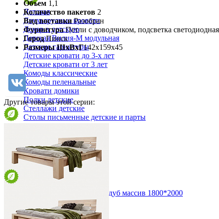
Объем
1,1
Детская
Количество пакетов
2
Двухъярусные кровати
Вид поставки
Разобран
Декор в детскую
Фурнитура
Петли с доводчиком, подсветка светодиодная
Детская Вилия-М модульная
Город
Пинск
Детские гарнитуры
Размеры ШхВхГ
142х159х45
Детские кровати до 3-х лет
Детские кровати от 3 лет
Комоды классические
Комоды пеленальные
Кровати домики
Полки детские
Другие товары этой серии:
Стеллажи детские
Столы письменные детские и парты
Тумбы для детей
Шведская стенка
Шкафы детские
Ящики и короба
Двуспальная кровать "Фьорд", дуб массив 1800*2000
от 85 425 ₽
211х84х231 см