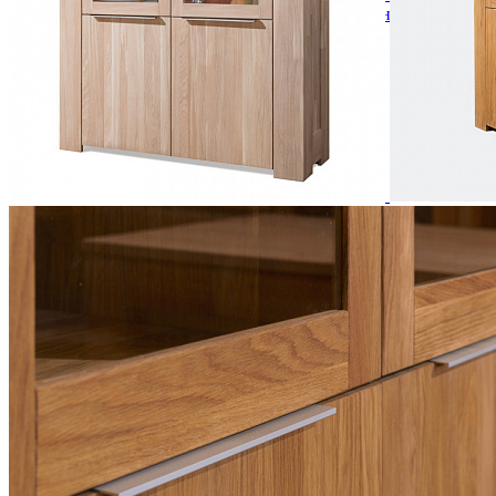
Кровати полутороспальные с подъемным механизм
Зеркала
Комоды
Кровати двуспальные
Кровати металлические
Кровати односпальные
Кровати полутороспальные
Решетки и настилы под матрас
Спальные гарнитуры
Тахта
Туалетные столики
Тумбы прикроватные
Шкафы для одежды
Антресоли на шкаф
Полки и ящики в шкаф для одежды
Шкаф 1-дверный для одежды и белья
Шкафы 2-х дверные для одежды и белья
Шкафы 3-х дверные для одежды и белья
Шкафы 4-х дверные для одежды и белья
Шкафы 5-ти дверные для одежды и белья
Шкафы 6-ти дверные для одежды и белья
Шкафы купе для одежды и белья
Шкафы угловые для одежды и белья
Ящики и короба