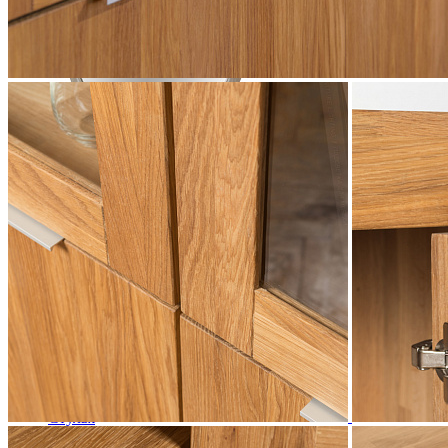
Зеркало Лаура ММ-267-05
33 450 ₽
В корзину
Столовая
Буфеты и бары
Комоды для кухни
Лавки и скамьи
Полки и ящики
Столы кофейные и чайные
Столы обеденные
Столы квадратные из массива
Столы круглые из массива
Столы овальные из массива
Столы прямоугольные из массива
Стулья
Стулья барные и столы барные