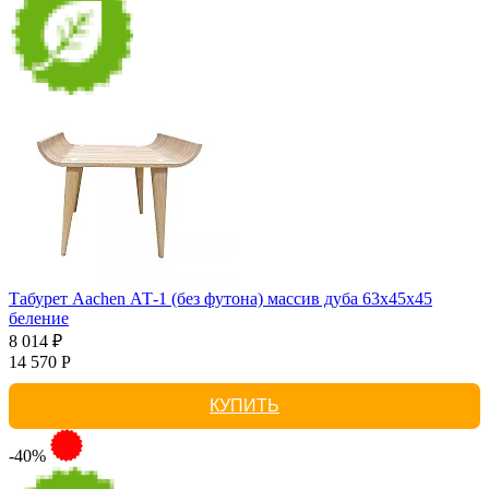
Табурет Aachen АТ-1 (без футона) массив дуба 63х45х45
беление
8 014 ₽
14 570 Р
КУПИТЬ
-40%