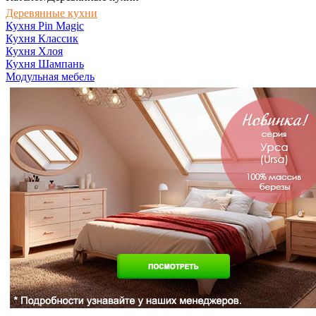
Деревянные кухни
Кухня Pin Magic
Кухня Классик
Кухня Хлоя
Кухня Шампань
Модульная мебель