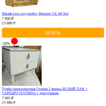
Шкаф-стол под мойку Викинг GL 60 №4
7 900 ₽
15 800 Р
КУПИТЬ
-50%
Тумба прикроватная Глория 2 ящика БЕЛЫЙ ЛАК +
СЕРЕБРО ПАТИНА с доводчиком
7 995 ₽
15 990 Р