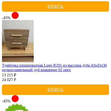
КУПИТЬ
-45%
Тумбочка прикроватная Lugo R191 из массива дуба 43х43х30
цельноламельный дуб крашение 02 орех
13 215 ₽
24 027 Р
КУПИТЬ
-45%