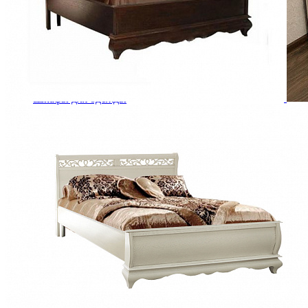
Кровати односпальные
Кровати полутороспальные
Решетки и настилы под матрас
Спальные гарнитуры
Тахта
Туалетные столики
Тумбы прикроватные
Шкафы для одежды
Антресоли на шкаф
Полки и ящики в шкаф для одежды
Шкаф 1-дверный для одежды и белья
Шкафы 2-х дверные для одежды и белья
Шкафы 3-х дверные для одежды и белья
Шкафы 4-х дверные для одежды и белья
Шкафы 5-ти дверные для одежды и белья
Шкафы 6-ти дверные для одежды и белья
Шкафы купе для одежды и белья
Шкафы угловые для одежды и белья
Ящики и короба