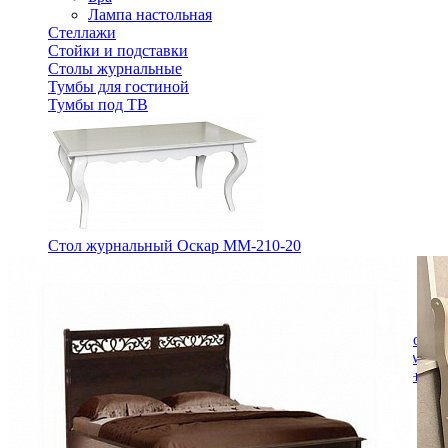
Лампа настольная
Стеллажи
Стойки и подставки
Столы журнальные
Тумбы для гостиной
Тумбы под ТВ
Стол журнальный Оскар ММ-210-20
59 080 ₽
В корзину
Спальня
Деревянные кровати с подъемным механизмом
Кровати односпальные с подъемным механизмом
Кровати двуспальные с подъемным механизмом
Кровати полутороспальные с подъемным механизм
Зеркала
Комоды
Кровати двуспальные
Кровати металлические