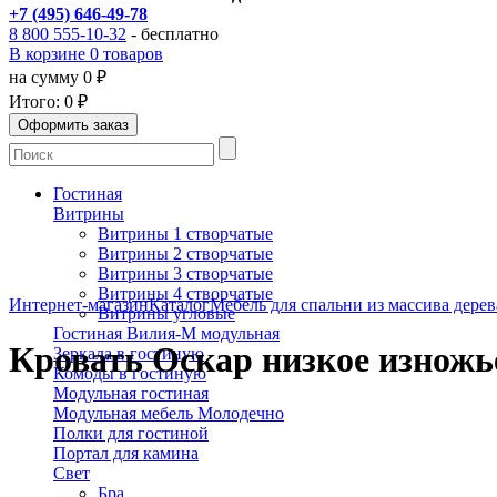
+7 (495) 646-49-78
8 800 555-10-32
- бесплатно
В корзине 0 товаров
на сумму 0 ₽
Итого:
0 ₽
Гостиная
Витрины
Витрины 1 створчатые
Витрины 2 створчатые
Витрины 3 створчатые
Витрины 4 створчатые
Интернет-магазин
Каталог
Мебель для спальни из массива дерев
Витрины угловые
Гостиная Вилия-М модульная
Кровать Оскар низкое изножь
Зеркала в гостиную
Комоды в гостиную
Модульная гостиная
Модульная мебель Молодечно
Полки для гостиной
Портал для камина
Свет
Бра