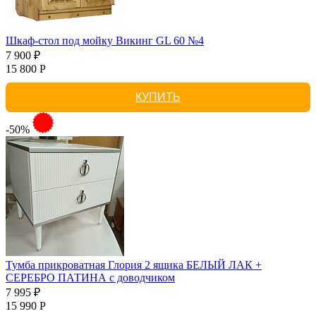
Шкаф-стол под мойку Викинг GL 60 №4
7 900 ₽
15 800 Р
КУПИТЬ
-50%
Тумба прикроватная Глория 2 ящика БЕЛЫЙ ЛАК +
СЕРЕБРО ПАТИНА с доводчиком
7 995 ₽
15 990 Р