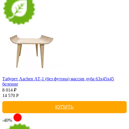
Табурет Aachen АТ-1 (без футона) массив дуба 63х45х45
беление
8 014 ₽
14 570 Р
КУПИТЬ
-40%