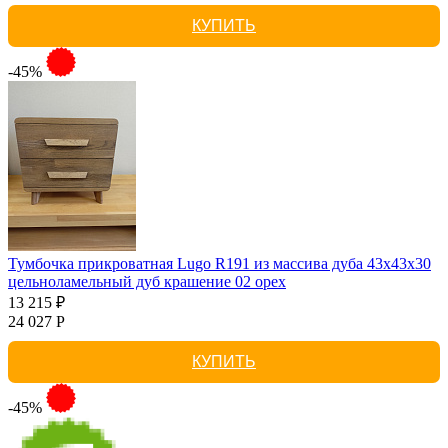
КУПИТЬ
-45%
Тумбочка прикроватная Lugo R191 из массива дуба 43х43х30
цельноламельный дуб крашение 02 орех
13 215 ₽
24 027 Р
КУПИТЬ
-45%