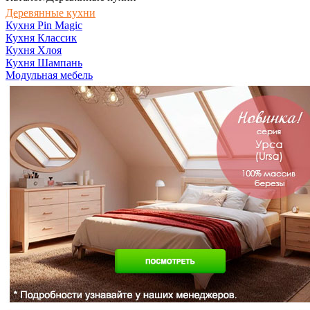
Деревянные кухни
Кухня Pin Magic
Кухня Классик
Кухня Хлоя
Кухня Шампань
Модульная мебель