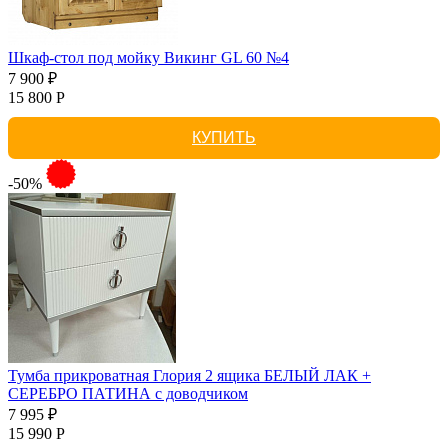
Шкаф-стол под мойку Викинг GL 60 №4
7 900 ₽
15 800 Р
КУПИТЬ
-50%
Тумба прикроватная Глория 2 ящика БЕЛЫЙ ЛАК +
СЕРЕБРО ПАТИНА с доводчиком
7 995 ₽
15 990 Р