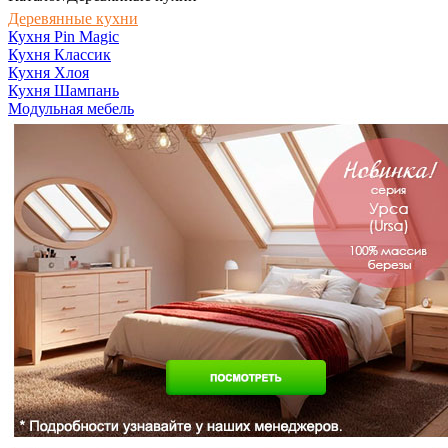
Деревянные кухни
Кухня Pin Magic
Кухня Классик
Кухня Хлоя
Кухня Шампань
Модульная мебель