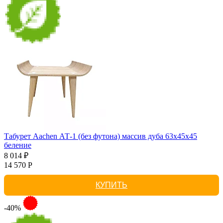
Табурет Aachen АТ-1 (без футона) массив дуба 63х45х45
беление
8 014 ₽
14 570 Р
КУПИТЬ
-40%