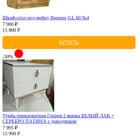
Шкаф-стол под мойку Викинг GL 60 №4
7 900 ₽
15 800 Р
КУПИТЬ
-50%
Тумба прикроватная Глория 2 ящика БЕЛЫЙ ЛАК +
СЕРЕБРО ПАТИНА с доводчиком
7 995 ₽
15 990 Р