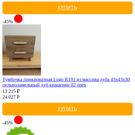
КУПИТЬ
-45%
Тумбочка прикроватная Lugo R191 из массива дуба 43х43х30
цельноламельный дуб крашение 02 орех
13 215 ₽
24 027 Р
КУПИТЬ
-45%