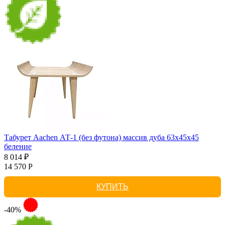
Табурет Aachen АТ-1 (без футона) массив дуба 63х45х45
беление
8 014 ₽
14 570 Р
КУПИТЬ
-40%