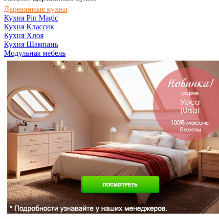
Деревянные кухни
Кухня Pin Magic
Кухня Классик
Кухня Хлоя
Кухня Шампань
Модульная мебель