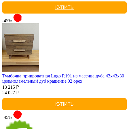
КУПИТЬ
-45%
Тумбочка прикроватная Lugo R191 из массива дуба 43х43х30
цельноламельный дуб крашение 02 орех
13 215 ₽
24 027 Р
КУПИТЬ
-45%