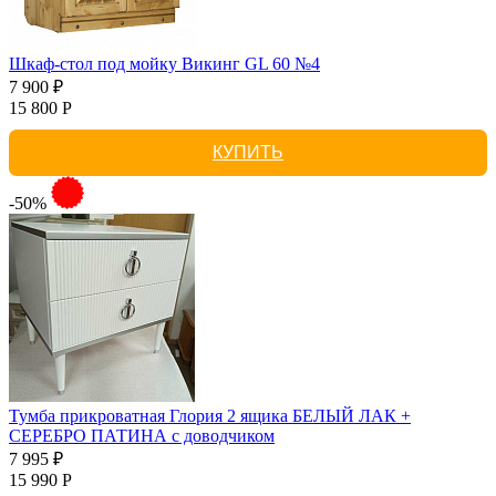
Шкаф-стол под мойку Викинг GL 60 №4
7 900 ₽
15 800 Р
КУПИТЬ
-50%
Тумба прикроватная Глория 2 ящика БЕЛЫЙ ЛАК +
СЕРЕБРО ПАТИНА с доводчиком
7 995 ₽
15 990 Р