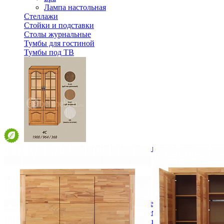
Лампа настольная
Стеллажи
Стойки и подставки
Столы журнальные
Тумбы для гостиной
Тумбы под ТВ
Модульная гостиная Вилия-М Шкаф комбинированный 
68 916 ₽
В корзину
Спальня
Деревянные кровати с подъемным механизмом
Кровати односпальные с подъемным механизмом
Кровати двуспальные с подъемным механизмом