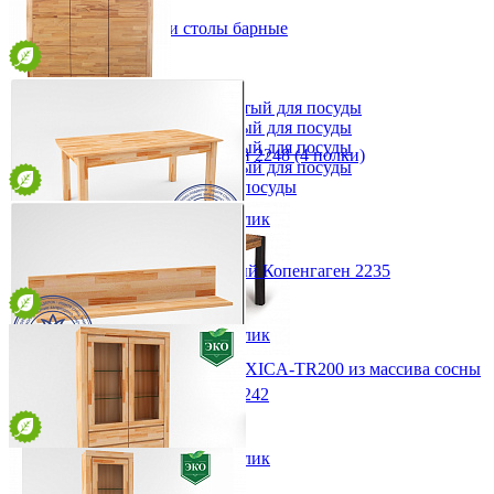
Стулья
Стулья барные и столы барные
Сундуки
Табуреты
Шкафы для посуды
Шкаф 1-но створчатый для посуды
Шкаф 2-х створчатый для посуды
Шкаф 3-х створчатый для посуды
Шкаф трехдверный Копенгаген 2248 (4 полки)
Шкаф 4-х створчатый для посуды
от 97 738 ₽
Шкаф угловой для посуды
160х197х55 см
В корзину
Быстро купить в 1 клик
Стол прямоугольный обеденный Копенгаген 2235
от 36 652 ₽
177/267х75х90 см
В корзину
Быстро купить в 1 клик
Стол прямоугольный MEXICA-TR200 из массива сосны
28 634 ₽
Полка настенная Копенгаген 2242
31 816 ₽
от 5 816 ₽
В корзину
111х20х20 см
В корзину
Быстро купить в 1 клик
-10%