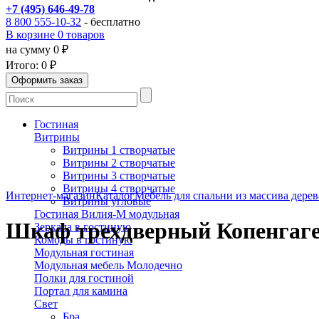
+7 (495) 646-49-78
8 800 555-10-32
- бесплатно
В корзине 0 товаров
на сумму 0 ₽
Итого:
0 ₽
Гостиная
Витрины
Витрины 1 створчатые
Витрины 2 створчатые
Витрины 3 створчатые
Витрины 4 створчатые
Интернет-магазин
Каталог
Мебель для спальни из массива дерев
Витрины угловые
Гостиная Вилия-М модульная
Шкаф трехдверный Копенгаген
Зеркала в гостиную
Комоды в гостиную
Модульная гостиная
Модульная мебель Молодечно
Полки для гостиной
Портал для камина
Свет
Бра