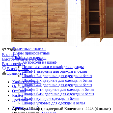
Кровати полутороспальные с подъемным механизм
Зеркала
Комоды
Кровати двуспальные
Кровати металлические
Кровати односпальные
Кровати полутороспальные
Решетки и настилы под матрас
Спальные гарнитуры
Тахта
Туалетные столики
97 738 ₽
Тумбы прикроватные
В корзину
Шкафы для одежды
Быстро купить в 1 клик
Антресоли на шкаф
В рассрочку
Полки и ящики в шкаф для одежды
В избранное
Шкаф 1-дверный для одежды и белья
Сравнить
Шкафы 2-х дверные для одежды и белья
Шкафы 3-х дверные для одежды и белья
Характеристики
Шкафы 4-х дверные для одежды и белья
Описание
Шкафы 5-ти дверные для одежды и белья
Отзывы
Шкафы 6-ти дверные для одежды и белья
Видео
Шкафы купе для одежды и белья
Доставка
Шкафы угловые для одежды и белья
Ящики и короба
Артикул
Шкаф трехдверный Копенгаген 2248 (4 полки)