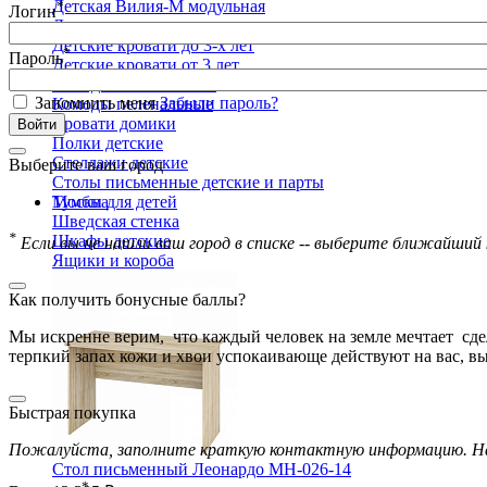
*
Детская Вилия-М модульная
Логин
Детские гарнитуры
Детские кровати до 3-х лет
*
Пароль
Детские кровати от 3 лет
Комоды классические
Запомнить меня
Забыли пароль?
Комоды пеленальные
Кровати домики
Полки детские
Стеллажи детские
Выберите ваш город
Столы письменные детские и парты
Москва
Тумбы для детей
Шведская стенка
*
Шкафы детские
Если вы не нашли ваш город в списке -- выберите ближайший 
Ящики и короба
Как получить бонусные баллы?
Мы искренне верим, что каждый человек на земле мечтает сдел
терпкий запах кожи и хвои успокаивающе действуют на вас, вы
Быстрая покупка
Пожалуйста, заполните краткую контактную информацию. Наш
Стол письменный Леонардо МН-026-14
*