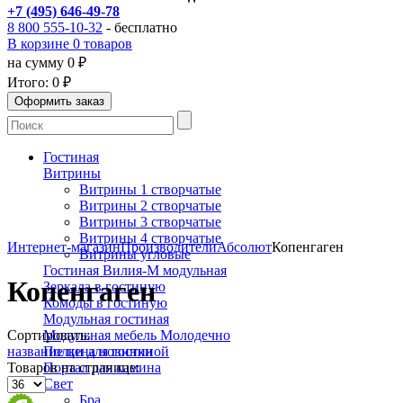
+7 (495) 646-49-78
8 800 555-10-32
- бесплатно
В корзине 0 товаров
на сумму 0 ₽
Итого:
0 ₽
Гостиная
Витрины
Витрины 1 створчатые
Витрины 2 створчатые
Витрины 3 створчатые
Витрины 4 створчатые
Интернет-магазин
Производители
Абсолют
Копенгаген
Витрины угловые
Гостиная Вилия-М модульная
Копенгаген
Зеркала в гостиную
Комоды в гостиную
Модульная гостиная
Сортировать:
Модульная мебель Молодечно
название
цена
новинки
Полки для гостиной
Товаров на странице:
Портал для камина
Свет
Бра