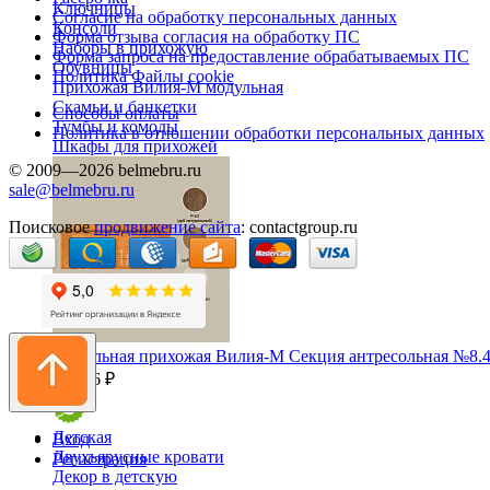
Ключницы
Согласие на обработку персональных данных
Консоли
Форма отзыва согласия на обработку ПС
Наборы в прихожую
Форма запроса на предоставление обрабатываемых ПС
Обувницы
Политика Файлы cookie
Прихожая Вилия-М модульная
Скамьи и банкетки
Способы оплаты
Тумбы и комоды
Политика в отношении обработки персональных данных
Шкафы для прихожей
© 2009—2026 belmebru.ru
sale@belmebru.ru
Поисковое
продвижение сайта
: contactgroup.ru
Модульная прихожая Вилия-М Секция антресольная №8.4
14 976 ₽
Детская
Вход
Двухъярусные кровати
Регистрация
Декор в детскую