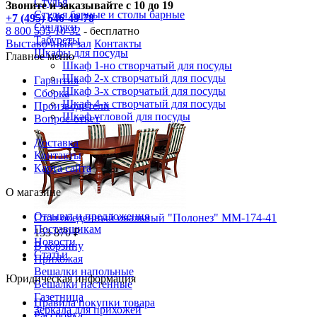
Стулья
Звоните и заказывайте с 10 до 19
Стулья барные и столы барные
+7 (495) 646-49-78
Сундуки
8 800 555-10-32
- бесплатно
Табуреты
Выставочный зал
Контакты
Шкафы для посуды
Главное меню
Шкаф 1-но створчатый для посуды
Шкаф 2-х створчатый для посуды
Гарантия
Шкаф 3-х створчатый для посуды
Сборка
Шкаф 4-х створчатый для посуды
Производители
Шкаф угловой для посуды
Вопрос-ответ
Доставка
Контакты
Карта сайта
О магазине
Отзывы и предложения
Стол обеденный овальный "Полонез" ММ-174-41
Поставщикам
153 870 ₽
Новости
В корзину
Статьи
Прихожая
Вешалки напольные
Юридическая информация
Вешалки настенные
Газетница
Правила покупки товара
Зеркала для прихожей
Рассрочка