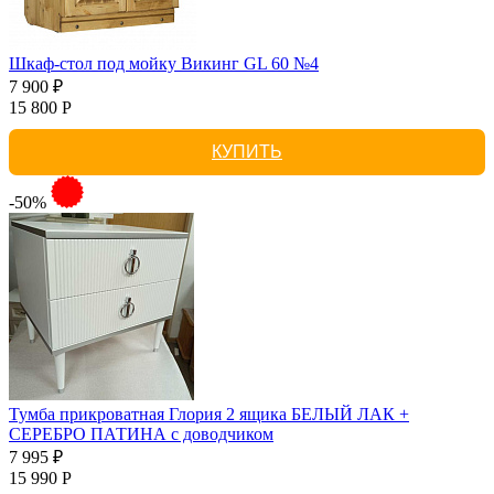
Шкаф-стол под мойку Викинг GL 60 №4
7 900 ₽
15 800 Р
КУПИТЬ
-50%
Тумба прикроватная Глория 2 ящика БЕЛЫЙ ЛАК +
СЕРЕБРО ПАТИНА с доводчиком
7 995 ₽
15 990 Р