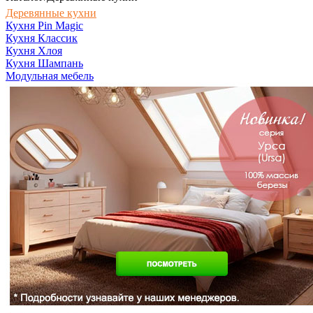
Деревянные кухни
Кухня Pin Magic
Кухня Классик
Кухня Хлоя
Кухня Шампань
Модульная мебель