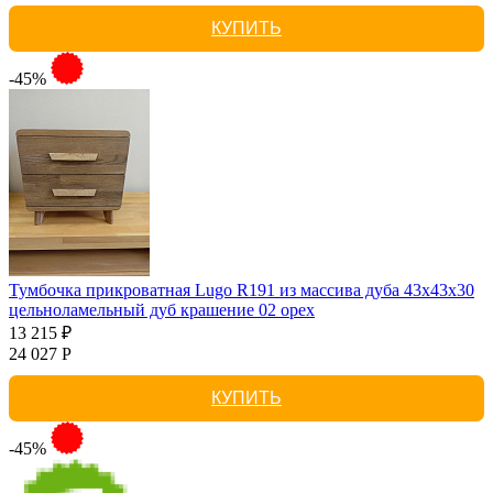
КУПИТЬ
-45%
Тумбочка прикроватная Lugo R191 из массива дуба 43х43х30
цельноламельный дуб крашение 02 орех
13 215 ₽
24 027 Р
КУПИТЬ
-45%