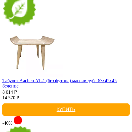
Табурет Aachen АТ-1 (без футона) массив дуба 63х45х45
беление
8 014 ₽
14 570 Р
КУПИТЬ
-40%