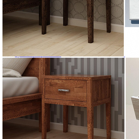
Комоды
Кровати двуспальные
Кровати металлические
Кровати односпальные
Кровати полутороспальные
Решетки и настилы под матрас
Спальные гарнитуры
Тахта
Туалетные столики
Тумбы прикроватные
Шкафы для одежды
Антресоли на шкаф
Полки и ящики в шкаф для одежды
Шкаф 1-дверный для одежды и белья
Шкафы 2-х дверные для одежды и белья
Шкафы 3-х дверные для одежды и белья
Шкафы 4-х дверные для одежды и белья
Шкафы 5-ти дверные для одежды и белья
Шкафы 6-ти дверные для одежды и белья
Шкафы купе для одежды и белья
Шкафы угловые для одежды и белья
Ящики и короба