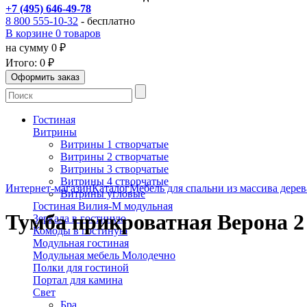
+7 (495) 646-49-78
8 800 555-10-32
- бесплатно
В корзине 0 товаров
на сумму 0 ₽
Итого:
0 ₽
Гостиная
Витрины
Витрины 1 створчатые
Витрины 2 створчатые
Витрины 3 створчатые
Витрины 4 створчатые
Интернет-магазин
Каталог
Мебель для спальни из массива дерев
Витрины угловые
Гостиная Вилия-М модульная
Тумба прикроватная Верона 2 
Зеркала в гостиную
Комоды в гостиную
Модульная гостиная
Модульная мебель Молодечно
Полки для гостиной
Портал для камина
Свет
Бра