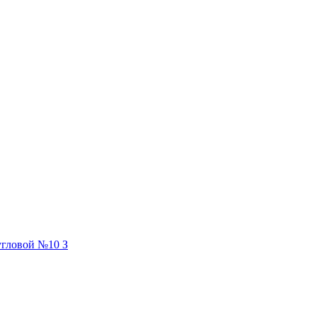
гловой №10 З