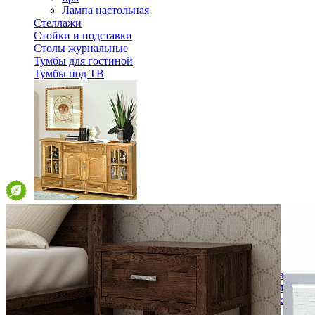
Лампа настольная
Стеллажи
Стойки и подставки
Столы журнальные
Тумбы для гостиной
Тумбы под ТВ
Тумба Денвер Э-15М, ВМФ-2591-01М
80 052 ₽
В корзину
Спальня
Деревянные кровати с подъемным механизмом
Кровати односпальные с подъемным механизмом
Кровати двуспальные с подъемным механизмом
Кровати полутороспальные с подъемным механизм
Зеркала