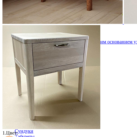
Бельевой ящик из ЛДСП с ортопедическим основанием у
пружинами.
19 175 ₽
Столовая
Буфеты и бары
Комоды для кухни
Лавки и скамьи
Полки и ящики
Столы кофейные и чайные
Столы обеденные
Столы квадратные из массива
Столы круглые из массива
Столы овальные из массива
Столы прямоугольные из массива
Стулья
Стулья барные и столы барные
Сундуки
1.
Цвет:
Табуреты