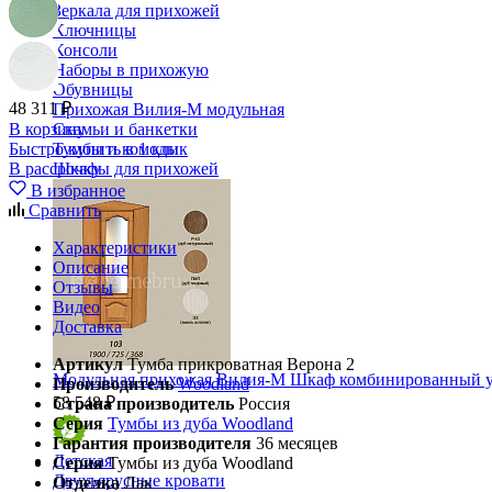
Зеркала для прихожей
Ключницы
Консоли
Наборы в прихожую
Обувницы
48 311 ₽
Прихожая Вилия-М модульная
В корзину
Скамьи и банкетки
Быстро купить в 1 клик
Тумбы и комоды
В рассрочку
Шкафы для прихожей
В избранное
Сравнить
Характеристики
Описание
Отзывы
Видео
Доставка
Артикул
Тумба прикроватная Верона 2
Модульная прихожая Вилия-М Шкаф комбинированный у
Производитель
Woodland
58 548 ₽
Страна производитель
Россия
Серия
Тумбы из дуба Woodland
Гарантия производителя
36 месяцев
Детская
Серия
Тумбы из дуба Woodland
Двухъярусные кровати
Отделка
Лак