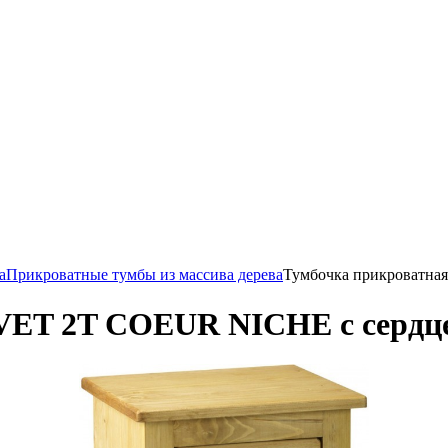
а
Прикроватные тумбы из массива дерева
Тумбочка прикроватн
VET 2T COEUR NICHE с сердц