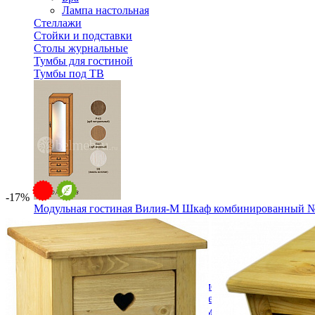
Лампа настольная
Стеллажи
Стойки и подставки
Столы журнальные
Тумбы для гостиной
Тумбы под ТВ
-17%
Модульная гостиная Вилия-М Шкаф комбинированный №
49 824 ₽
В корзину
Спальня
Деревянные кровати с подъемным механизмом
Кровати односпальные с подъемным механизмом
Кровати двуспальные с подъемным механизмом