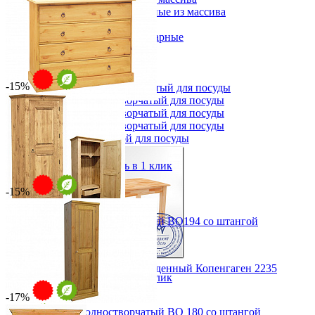
Столы прямоугольные из массива
Стулья
Стулья барные и столы барные
Сундуки
Табуреты
Шкафы для посуды
-15%
Шкаф 1-но створчатый для посуды
Шкаф 2-х створчатый для посуды
Комод Аризона-2
Шкаф 3-х створчатый для посуды
от 49 904 ₽
Шкаф 4-х створчатый для посуды
Шкаф угловой для посуды
от 58 710 ₽
120х100х48 см
В корзину
Быстро купить в 1 клик
-15%
Шкаф для белья одностворчатый ВО194 со штангой
от 54 081 ₽
от 63 625 ₽
88х194х48 см
Стол прямоугольный обеденный Копенгаген 2235
В корзину
Быстро купить в 1 клик
36 652 ₽
В корзину
-17%
Шкаф для белья одностворчатый ВО 180 со штангой