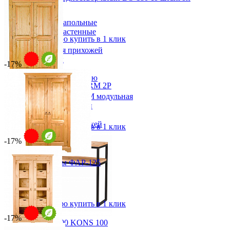
от 36 920 ₽
Прихожая
от 43 435 ₽
Вешалки напольные
56х180х40 см
Вешалки настенные
В корзину
Быстро купить в 1 клик
Газетница
Зеркала для прихожей
Ключницы
-17%
Консоли
Наборы в прихожую
Шкаф для одежды EL ARM 2P
Обувницы
от 49 216 ₽
Прихожая Вилия-М модульная
Скамьи и банкетки
от 59 656 ₽
Тумбы и комоды
134х202х57 см
Шкафы для прихожей
В корзину
Быстро купить в 1 клик
-17%
Шкаф для посуды ФАР-125
от 60 547 ₽
от 73 390 ₽
122х200х58 см
В корзину
Быстро купить в 1 клик
-17%
Консоль 100 KONS 100