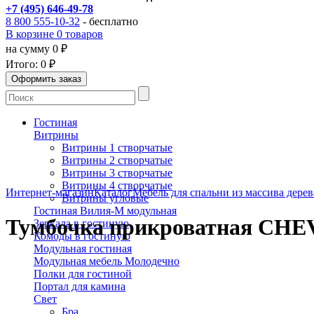
+7 (495) 646-49-78
8 800 555-10-32
- бесплатно
В корзине 0 товаров
на сумму 0 ₽
Итого:
0 ₽
Гостиная
Витрины
Витрины 1 створчатые
Витрины 2 створчатые
Витрины 3 створчатые
Витрины 4 створчатые
Интернет-магазин
Каталог
Мебель для спальни из массива дерев
Витрины угловые
Гостиная Вилия-М модульная
Тумбочка прикроватная CHE
Зеркала в гостиную
Комоды в гостиную
Модульная гостиная
Модульная мебель Молодечно
Полки для гостиной
Портал для камина
Свет
Бра