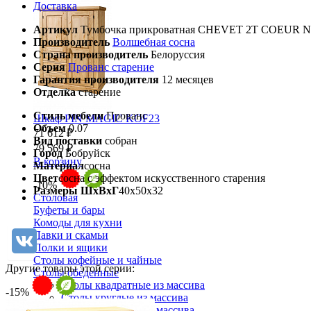
Доставка
Артикул
Тумбочка прикроватная CHEVET 2T COEUR N
Производитель
Волшебная сосна
Страна производитель
Белоруссия
Серия
Прованс старение
Гарантия производителя
12 месяцев
Отделка
старение
Стиль мебели
Прованс
Шкаф PIN MAGIC KOF23
Объем
0.07
71 612 ₽
Вид поставки
собран
79 569 ₽
Город
Бобруйск
В корзину
Материал
сосна
Цвет
сосна с эффектом искусственного старения
-10%
Размеры ШхВхГ
40х50х32
Столовая
Буфеты и бары
Комоды для кухни
Лавки и скамьи
Полки и ящики
Столы кофейные и чайные
Другие товары этой серии:
Столы обеденные
Столы квадратные из массива
-15%
Столы круглые из массива
Столы овальные из массива