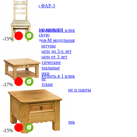
16 247 ₽
Шкаф для посуды ФАР-3
В корзину
от 55 350 ₽
от 67 091 ₽
Детская
115х205х57 см
Двухъярусные кровати
В корзину
Быстро купить в 1 клик
Декор в детскую
-15%
Детская Вилия-М модульная
Детские гарнитуры
Детские кровати до 3-х лет
Стул CANCUN
Детские кровати от 3 лет
от 10 034 ₽
Комоды классические
от 12 162 ₽
Комоды пеленальные
41х100х41 см
Кровати домики
В корзину
Быстро купить в 1 клик
Полки детские
Стеллажи детские
-17%
Столы письменные детские и парты
Тумбы для детей
Стол журнальный Сервина
Шведская стенка
от 26 057 ₽
Шкафы детские
от 30 655 ₽
Ящики и короба
88х46х88 см
В корзину
Быстро купить в 1 клик
-15%