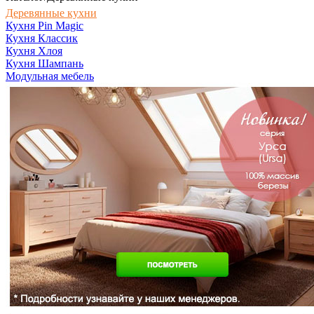
Деревянные кухни
Кухня Pin Magic
Кухня Классик
Кухня Хлоя
Кухня Шампань
Модульная мебель