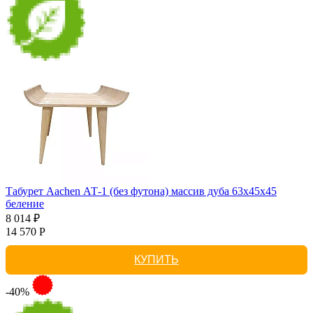
Табурет Aachen АТ-1 (без футона) массив дуба 63х45х45
беление
8 014 ₽
14 570 Р
КУПИТЬ
-40%