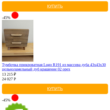
КУПИТЬ
-45%
Тумбочка прикроватная Lugo R191 из массива дуба 43х43х30
цельноламельный дуб крашение 02 орех
13 215 ₽
24 027 Р
КУПИТЬ
-45%