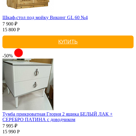
Шкаф-стол под мойку Викинг GL 60 №4
7 900 ₽
15 800 Р
КУПИТЬ
-50%
Тумба прикроватная Глория 2 ящика БЕЛЫЙ ЛАК +
СЕРЕБРО ПАТИНА с доводчиком
7 995 ₽
15 990 Р