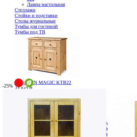
Лампа настольная
Стеллажи
Стойки и подставки
Столы журнальные
Тумбы для гостиной
Тумбы под ТВ
Комод PIN MAGIC KTB22
-25%
44 842 ₽
49 824 ₽
В корзину
-10%
Спальня
Деревянные кровати с подъемным механизмом
Кровати односпальные с подъемным механизмом
Кровати двуспальные с подъемным механизмом