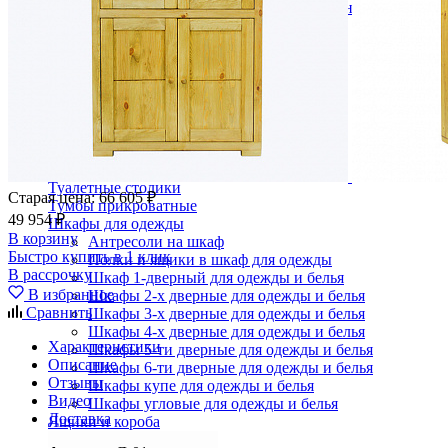
Кровати полутороспальные с подъемным механизм
Зеркала
Комоды
Кровати двуспальные
Кровати металлические
Кровати односпальные
Кровати полутороспальные
Решетки и настилы под матрас
Спальные гарнитуры
Тахта
Туалетные столики
Старая цена:
66 605 ₽
Тумбы прикроватные
49 954 ₽
Шкафы для одежды
В корзину
Антресоли на шкаф
Быстро купить в 1 клик
Полки и ящики в шкаф для одежды
В рассрочку
Шкаф 1-дверный для одежды и белья
В избранное
Шкафы 2-х дверные для одежды и белья
Сравнить
Шкафы 3-х дверные для одежды и белья
Шкафы 4-х дверные для одежды и белья
Характеристики
Шкафы 5-ти дверные для одежды и белья
Описание
Шкафы 6-ти дверные для одежды и белья
Отзывы
Шкафы купе для одежды и белья
Видео
Шкафы угловые для одежды и белья
Доставка
Ящики и короба