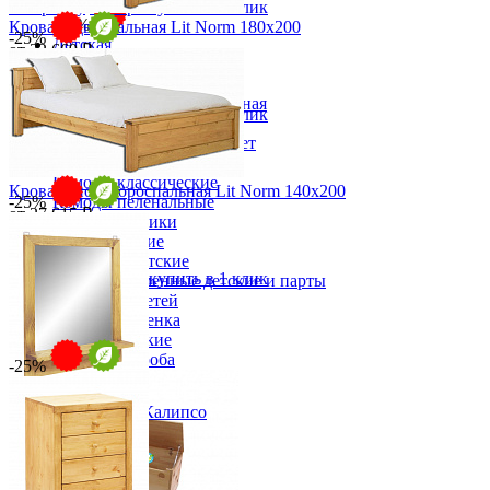
В корзину
Быстро купить в 1 клик
-30%
Кровать двуспальная Lit Norm 180х200
-25%
Детская
от 32 669 ₽
Двухъярусные кровати
от 43 558 ₽
Декор в детскую
192х75/43х220 см
Детская Вилия-М модульная
В корзину
Быстро купить в 1 клик
Детские гарнитуры
Детские кровати до 3-х лет
Детские кровати от 3 лет
Комоды классические
Кровать полутороспальная Lit Norm 140х200
-25%
Комоды пеленальные
от 27 615 ₽
Кровати домики
от 36 820 ₽
Полки детские
152х75/43х220 см
Стеллажи детские
В корзину
Быстро купить в 1 клик
Столы письменные детские и парты
Тумбы для детей
Шведская стенка
Шкафы детские
Ящики и короба
-25%
Зеркало с полкой Калипсо
от 8 282 ₽
от 11 043 ₽
60х70 см