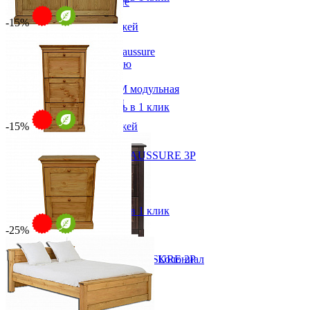
Вешалки настенные
Газетница
-15%
Зеркала для прихожей
Ключницы
Тумба для обуви Porte chaussure
Консоли
Наборы в прихожую
от 29 748 ₽
Обувницы
от 34 998 ₽
Прихожая Вилия-М модульная
128х94х34 см
Скамьи и банкетки
В корзину
Быстро купить в 1 клик
Тумбы и комоды
-15%
Шкафы для прихожей
Обувница 3-х дверная CHAUSSURE 3P
от 27 654 ₽
от 32 534 ₽
68х94х28 см
В корзину
Быстро купить в 1 клик
-25%
Обувница 2-х дверная CHAUSSURE 2P
Тумба под обувь Рауна 21 Колониал
от 20 417 ₽
29 778 ₽
от 24 020 ₽
42 540 ₽
68х94х28 см
В корзину