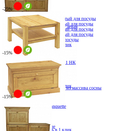
Сундуки
Табуреты
-25%
Шкафы для посуды
Шкаф 1-но створчатый для посуды
Шкаф 2-х створчатый для посуды
Тумба для обуви Porte chaussure левая
Шкаф 3-х створчатый для посуды
от 29 748 ₽
Шкаф 4-х створчатый для посуды
от 34 998 ₽
Шкаф угловой для посуды
В корзину
Быстро купить в 1 клик
-15%
Столик журнальный Калипсо 11 НК
от 13 769 ₽
от 18 358 ₽
74х48х74 см
В корзину
Быстро купить в 1 клик
Бар ROLLER-BAR1P+4T из массива сосны
56 659 ₽
-15%
62 954 ₽
В корзину
Банкетка однодверная banquette
от 16 227 ₽
-10%
от 19 091 ₽
Прихожая
89х50х36 см
Вешалки напольные
В корзину
Быстро купить в 1 клик