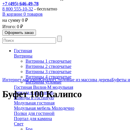
+7 (495) 646-49-78
8 800 555-10-32
- бесплатно
В корзине 0 товаров
на сумму 0 ₽
Итого:
0 ₽
Гостиная
Витрины
Витрины 1 створчатые
Витрины 2 створчатые
Витрины 3 створчатые
Витрины 4 створчатые
Интернет-магазин
Каталог
Столовые из массива дерева
Буфеты и
Витрины угловые
Гостиная Вилия-М модульная
Буфет 100 Калипсо
Зеркала в гостиную
Комоды в гостиную
Модульная гостиная
Модульная мебель Молодечно
Полки для гостиной
Портал для камина
Свет
Бра