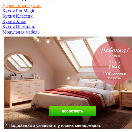
Деревянные кухни
Кухня Pin Magic
Кухня Классик
Кухня Хлоя
Кухня Шампань
Модульная мебель