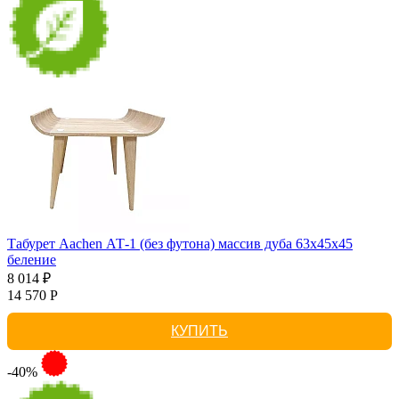
Табурет Aachen АТ-1 (без футона) массив дуба 63х45х45
беление
8 014 ₽
14 570 Р
КУПИТЬ
-40%