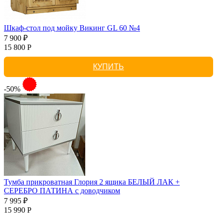
Шкаф-стол под мойку Викинг GL 60 №4
7 900 ₽
15 800 Р
КУПИТЬ
-50%
Тумба прикроватная Глория 2 ящика БЕЛЫЙ ЛАК +
СЕРЕБРО ПАТИНА с доводчиком
7 995 ₽
15 990 Р