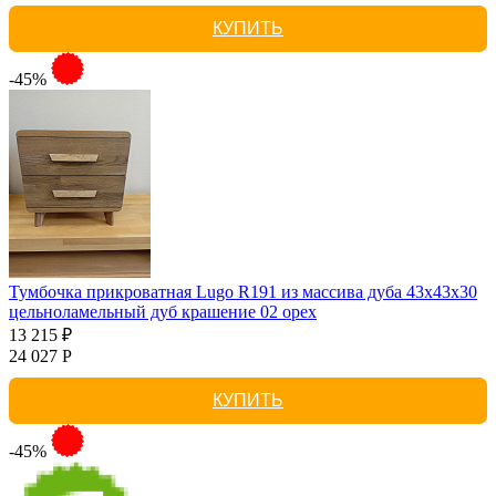
КУПИТЬ
-45%
Тумбочка прикроватная Lugo R191 из массива дуба 43х43х30
цельноламельный дуб крашение 02 орех
13 215 ₽
24 027 Р
КУПИТЬ
-45%