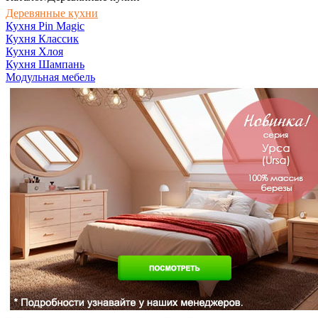
Деревянные кухни
Кухня Pin Magic
Кухня Классик
Кухня Хлоя
Кухня Шампань
Модульная мебель