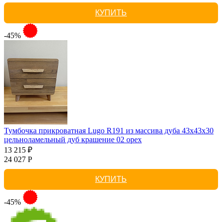
КУПИТЬ
-45%
Тумбочка прикроватная Lugo R191 из массива дуба 43х43х30
цельноламельный дуб крашение 02 орех
13 215 ₽
24 027 Р
КУПИТЬ
-45%