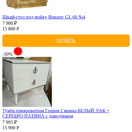
Шкаф-стол под мойку Викинг GL 60 №4
7 900 ₽
15 800 Р
КУПИТЬ
-50%
Тумба прикроватная Глория 2 ящика БЕЛЫЙ ЛАК +
СЕРЕБРО ПАТИНА с доводчиком
7 995 ₽
15 990 Р