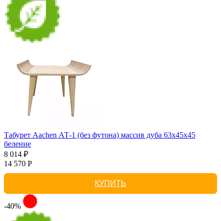
Табурет Aachen АТ-1 (без футона) массив дуба 63х45х45
беление
8 014 ₽
14 570 Р
КУПИТЬ
-40%