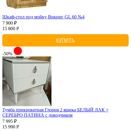
Шкаф-стол под мойку Викинг GL 60 №4
7 900 ₽
15 800 Р
КУПИТЬ
-50%
Тумба прикроватная Глория 2 ящика БЕЛЫЙ ЛАК +
СЕРЕБРО ПАТИНА с доводчиком
7 995 ₽
15 990 Р