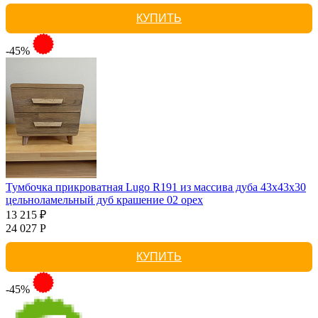
КУПИТЬ
-45%
Тумбочка прикроватная Lugo R191 из массива дуба 43х43х30
цельноламельный дуб крашение 02 орех
13 215 ₽
24 027 Р
КУПИТЬ
-45%