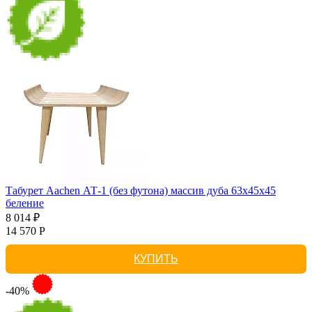
Табурет Aachen АТ-1 (без футона) массив дуба 63х45х45
беление
8 014 ₽
14 570 Р
КУПИТЬ
-40%