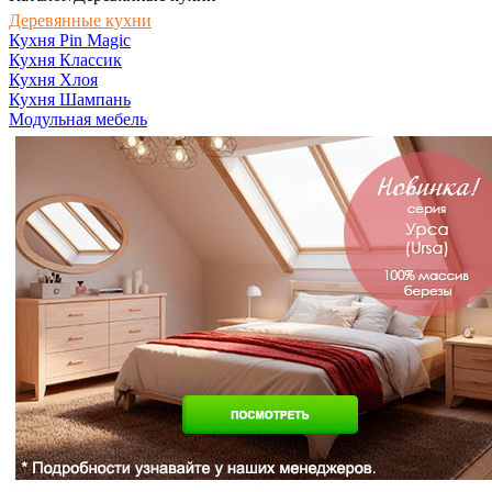
Деревянные кухни
Кухня Pin Magic
Кухня Классик
Кухня Хлоя
Кухня Шампань
Модульная мебель