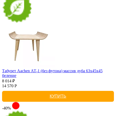
Табурет Aachen АТ-1 (без футона) массив дуба 63х45х45
беление
8 014 ₽
14 570 Р
КУПИТЬ
-40%