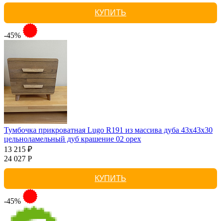
КУПИТЬ
-45%
Тумбочка прикроватная Lugo R191 из массива дуба 43х43х30
цельноламельный дуб крашение 02 орех
13 215 ₽
24 027 Р
КУПИТЬ
-45%