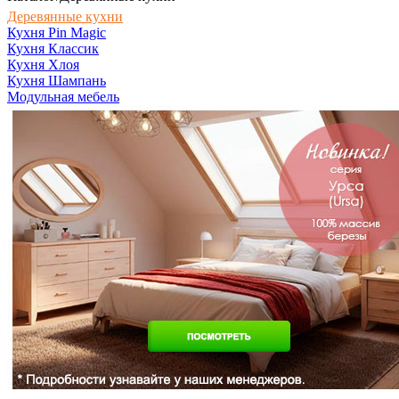
Деревянные кухни
Кухня Pin Magic
Кухня Классик
Кухня Хлоя
Кухня Шампань
Модульная мебель