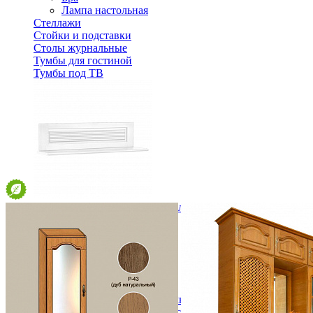
Лампа настольная
Стеллажи
Стойки и подставки
Столы журнальные
Тумбы для гостиной
Тумбы под ТВ
Полка настенная Рауна 165 Белый воск
8 253 ₽
11 790 ₽
В корзину
-30%
Спальня
Деревянные кровати с подъемным механизмом
Кровати односпальные с подъемным механизмом