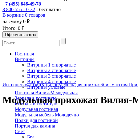
+7 (495) 646-49-78
8 800 555-10-32
- бесплатно
В корзине 0 товаров
на сумму 0 ₽
Итого:
0 ₽
Гостиная
Витрины
Витрины 1 створчатые
Витрины 2 створчатые
Витрины 3 створчатые
Витрины 4 створчатые
Интернет-магазин
Каталог
Мебель для прихожей из массива
При
Витрины угловые
Гостиная Вилия-М модульная
Модульная прихожая Вилия-
Зеркала в гостиную
Комоды в гостиную
Модульная гостиная
Модульная мебель Молодечно
Полки для гостиной
Портал для камина
Свет
Бра