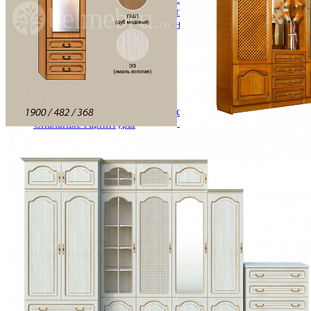
Кровати двуспальные с подъемным механизмом
Кровати полутороспальные с подъемным механизм
Зеркала
Комоды
Кровати двуспальные
Кровати металлические
Кровати односпальные
Кровати полутороспальные
Решетки и настилы под матрас
Спальные гарнитуры
Тахта
Туалетные столики
Тумбы прикроватные
Шкафы для одежды
Антресоли на шкаф
Полки и ящики в шкаф для одежды
Шкаф 1-дверный для одежды и белья
Шкафы 2-х дверные для одежды и белья
Шкафы 3-х дверные для одежды и белья
Шкафы 4-х дверные для одежды и белья
Шкафы 5-ти дверные для одежды и белья
Шкафы 6-ти дверные для одежды и белья
Шкафы купе для одежды и белья
Шкафы угловые для одежды и белья