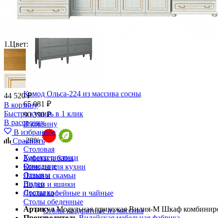
Ящики и короба
1.
Цвет:
Комод Ольса-224 из массива сосны
44 520 ₽
65 081 ₽
В корзину
Быстро купить в 1 клик
90 390 ₽
В рассрочку
В корзину
В избранное
-28%
Сравнить
Столовая
Характеристики
Буфеты и бары
Описание
Комоды для кухни
Отзывы
Лавки и скамьи
Видео
Полки и ящики
Доставка
Столы кофейные и чайные
Столы обеденные
Артикул
Модульная прихожая Вилия-М Шкаф комбинир
Столы квадратные из массива
Производитель
Вилейская мебельная фабрика