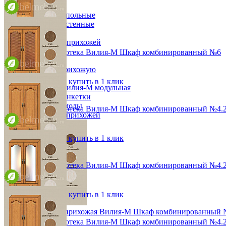
Прихожая
Вешалки напольные
Вешалки настенные
Газетница
Зеркала для прихожей
Ключницы
Модульная библиотека Вилия-М Шкаф комбинированный №6
Консоли
от 39 996 ₽
Наборы в прихожую
48,2х190х36,8 см
Обувницы
В корзину
Быстро купить в 1 клик
Прихожая Вилия-М модульная
Скамьи и банкетки
Тумбы и комоды
Модульная библиотека Вилия-М Шкаф комбинированный №4.2
Шкафы для прихожей
от 84 576 ₽
96,4х190х36,8 см
В корзину
Быстро купить в 1 клик
Модульная библиотека Вилия-М Шкаф комбинированный №4.
от 78 552 ₽
96,4х190х36,8 см
В корзину
Быстро купить в 1 клик
Модульная прихожая Вилия-М Шкаф комбинированный 
Модульная библиотека Вилия-М Шкаф комбинированный №4.2
34 872 ₽