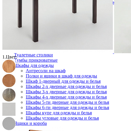
Кровати полутороспальные с подъемным механизм
Зеркала
Комоды
Кровати двуспальные
Кровати металлические
Кровати односпальные
Кровати полутороспальные
Решетки и настилы под матрас
Спальные гарнитуры
Тахта
Туалетные столики
1.
Цвет:
Тумбы прикроватные
Шкафы для одежды
Антресоли на шкаф
Полки и ящики в шкаф для одежды
Шкаф 1-дверный для одежды и белья
Шкафы 2-х дверные для одежды и белья
Шкафы 3-х дверные для одежды и белья
Шкафы 4-х дверные для одежды и белья
Шкафы 5-ти дверные для одежды и белья
Шкафы 6-ти дверные для одежды и белья
Шкафы купе для одежды и белья
Шкафы угловые для одежды и белья
Ящики и короба