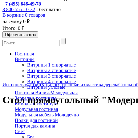
+7 (495) 646-49-78
8 800 555-10-32
- бесплатно
В корзине 0 товаров
на сумму 0 ₽
Итого:
0 ₽
Гостиная
Витрины
Витрины 1 створчатые
Витрины 2 створчатые
Витрины 3 створчатые
Витрины 4 створчатые
Интернет-магазин
Каталог
Столовые из массива дерева
Столы об
Витрины угловые
Гостиная Вилия-М модульная
Стол прямоугольный "Модерн
Зеркала в гостиную
Комоды в гостиную
Модульная гостиная
Модульная мебель Молодечно
Полки для гостиной
Портал для камина
Свет
Бра