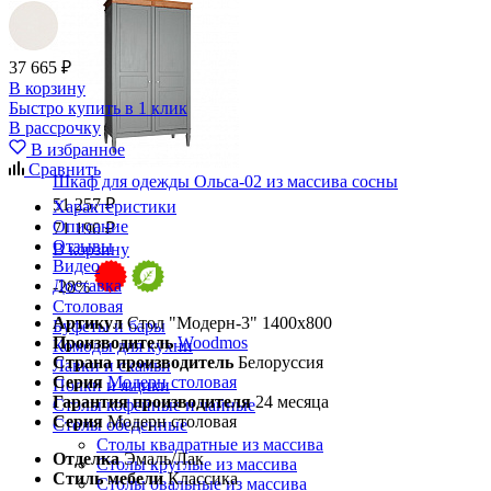
37 665 ₽
В корзину
Быстро купить в 1 клик
В рассрочку
В избранное
Сравнить
Шкаф для одежды Ольса-02 из массива сосны
51 257 ₽
Характеристики
Описание
71 190 ₽
Отзывы
В корзину
Видео
Доставка
-28%
Столовая
Артикул
Стол "Модерн-3" 1400х800
Буфеты и бары
Производитель
Woodmos
Комоды для кухни
Страна производитель
Белоруссия
Лавки и скамьи
Серия
Модерн столовая
Полки и ящики
Гарантия производителя
24 месяца
Столы кофейные и чайные
Серия
Модерн столовая
Столы обеденные
Столы квадратные из массива
Отделка
Эмаль/Лак
Столы круглые из массива
Стиль мебели
Классика
Столы овальные из массива