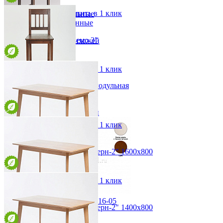
58*74*54 см
Прихожая
В корзину
Быстро купить в 1 клик
Вешалки напольные
Вешалки настенные
Газетница
Стул полубарный "Немо 3"
Зеркала для прихожей
Ключницы
от 15 525 ₽
Консоли
48*103*41 см
Наборы в прихожую
В корзину
Быстро купить в 1 клик
Обувницы
Прихожая Вилия-М модульная
Скамьи и банкетки
Стул барный "Немо 1"
Тумбы и комоды
от 15 525 ₽
Шкафы для прихожей
48*115*41 см
В корзину
Быстро купить в 1 клик
Стол прямоугольный "Модерн-2" 1600х800
от 34 493 ₽
160х75х80 см
В корзину
Быстро купить в 1 клик
Зеркало Оскар. ММ-216-05
Стол прямоугольный "Модерн-2" 1400х800
25 730 ₽
от 32 940 ₽
В корзину