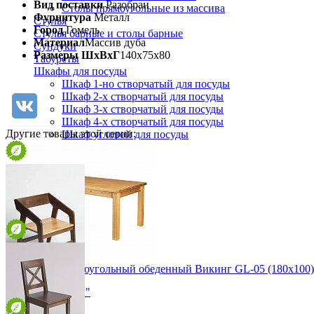
Вид поставки
Разобран
Столы прямоугольные из массива
Фурнитура
Металл
Стулья
Город
Гомель
Стулья барные и столы барные
Материал
Массив дуба
Сундуки
Размеры ШхВхГ
140х75х80
Табуреты
Шкафы для посуды
Шкаф 1-но створчатый для посуды
Шкаф 2-х створчатый для посуды
Шкаф 3-х створчатый для посуды
Шкаф 4-х створчатый для посуды
Другие товары этой серии:
Шкаф угловой для посуды
Стол прямоугольный обеденный Викинг GL-05 (180х100)
32 989 ₽
Кресло "Модерн"
от 15 053 ₽