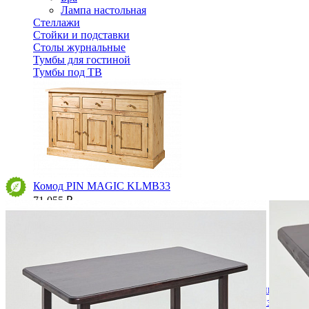
Лампа настольная
Стеллажи
Стойки и подставки
Столы журнальные
Тумбы для гостиной
Тумбы под ТВ
Комод PIN MAGIC KLMB33
71 055 ₽
78 950 ₽
В корзину
-10%
Спальня
Деревянные кровати с подъемным механизмом
Кровати односпальные с подъемным механизмом
Кровати двуспальные с подъемным механизмом