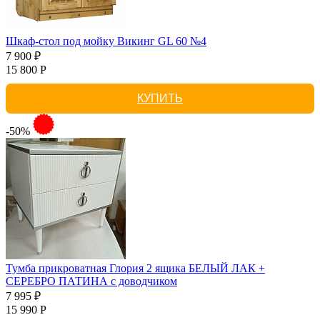
Шкаф-стол под мойку Викинг GL 60 №4
7 900 ₽
15 800 Р
КУПИТЬ
-50%
Тумба прикроватная Глория 2 ящика БЕЛЫЙ ЛАК +
СЕРЕБРО ПАТИНА с доводчиком
7 995 ₽
15 990 Р