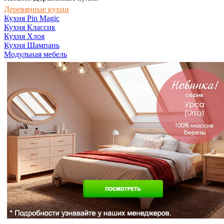
Деревянные кухни
Кухня Pin Magic
Кухня Классик
Кухня Хлоя
Кухня Шампань
Модульная мебель