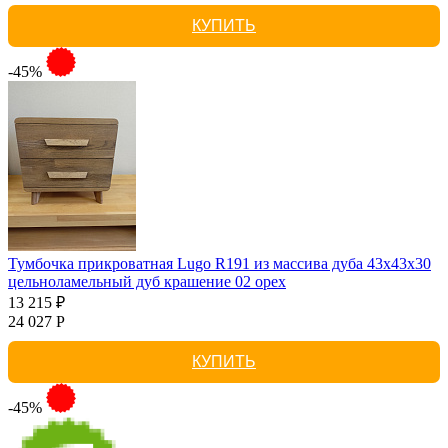
КУПИТЬ
-45%
Тумбочка прикроватная Lugo R191 из массива дуба 43х43х30
цельноламельный дуб крашение 02 орех
13 215 ₽
24 027 Р
КУПИТЬ
-45%