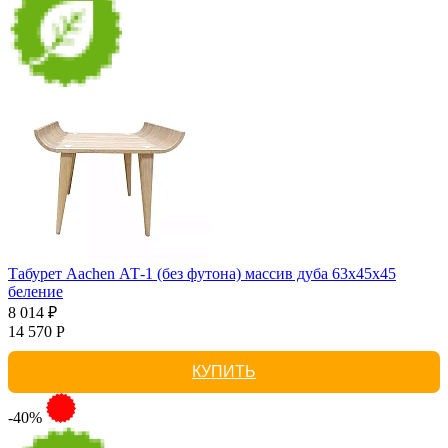
Табурет Aachen АТ-1 (без футона) массив дуба 63х45х45
беление
8 014 ₽
14 570 Р
КУПИТЬ
-40%