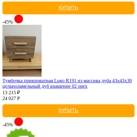
КУПИТЬ
-45%
Тумбочка прикроватная Lugo R191 из массива дуба 43х43х30
цельноламельный дуб крашение 02 орех
13 215 ₽
24 027 Р
КУПИТЬ
-45%