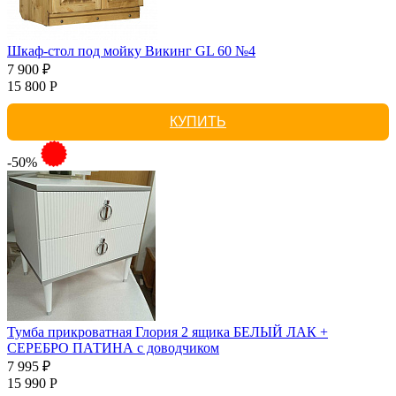
Шкаф-стол под мойку Викинг GL 60 №4
7 900 ₽
15 800 Р
КУПИТЬ
-50%
Тумба прикроватная Глория 2 ящика БЕЛЫЙ ЛАК +
СЕРЕБРО ПАТИНА с доводчиком
7 995 ₽
15 990 Р