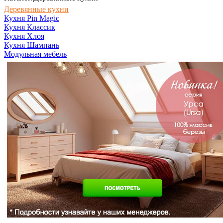
Деревянные кухни
Кухня Pin Magic
Кухня Классик
Кухня Хлоя
Кухня Шампань
Модульная мебель