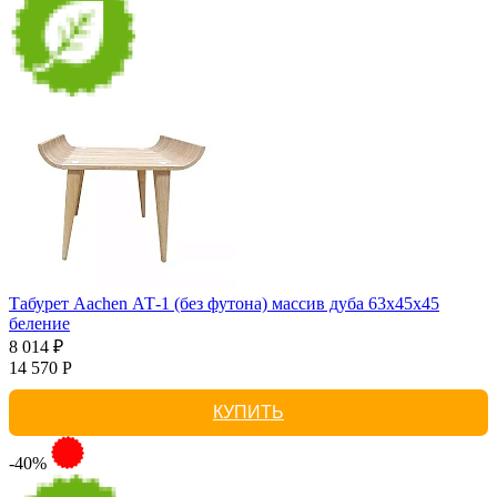
Табурет Aachen АТ-1 (без футона) массив дуба 63х45х45
беление
8 014 ₽
14 570 Р
КУПИТЬ
-40%