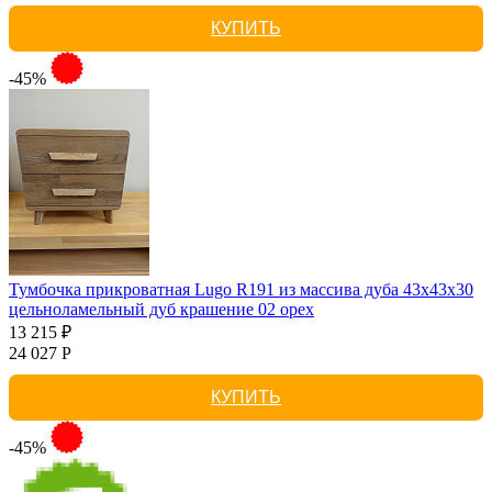
КУПИТЬ
-45%
Тумбочка прикроватная Lugo R191 из массива дуба 43х43х30
цельноламельный дуб крашение 02 орех
13 215 ₽
24 027 Р
КУПИТЬ
-45%