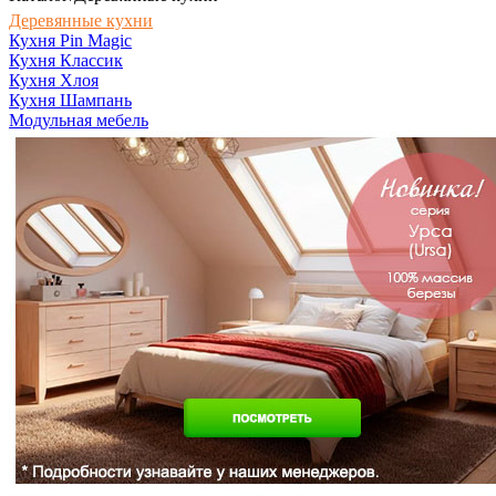
Деревянные кухни
Кухня Pin Magic
Кухня Классик
Кухня Хлоя
Кухня Шампань
Модульная мебель