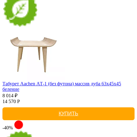
Табурет Aachen АТ-1 (без футона) массив дуба 63х45х45
беление
8 014 ₽
14 570 Р
КУПИТЬ
-40%