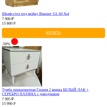
Шкаф-стол под мойку Викинг GL 60 №4
7 900 ₽
15 800 Р
КУПИТЬ
-50%
Тумба прикроватная Глория 2 ящика БЕЛЫЙ ЛАК +
СЕРЕБРО ПАТИНА с доводчиком
7 995 ₽
15 990 Р