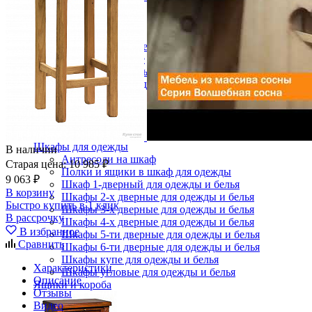
Зеркала
Комоды
Кровати двуспальные
Кровати металлические
Кровати односпальные
Кровати полутороспальные
Решетки и настилы под матрас
Спальные гарнитуры
Тахта
Туалетные столики
Тумбы прикроватные
Шкафы для одежды
В наличии
Антресоли на шкаф
Старая цена:
10 985 ₽
Полки и ящики в шкаф для одежды
9 063 ₽
Шкаф 1-дверный для одежды и белья
В корзину
Шкафы 2-х дверные для одежды и белья
Быстро купить в 1 клик
Шкафы 3-х дверные для одежды и белья
В рассрочку
Шкафы 4-х дверные для одежды и белья
В избранное
Шкафы 5-ти дверные для одежды и белья
Сравнить
Шкафы 6-ти дверные для одежды и белья
Шкафы купе для одежды и белья
Характеристики
Шкафы угловые для одежды и белья
Описание
Ящики и короба
Отзывы
Видео