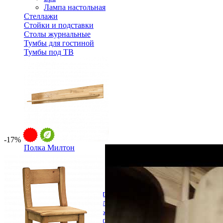
Лампа настольная
Стеллажи
Стойки и подставки
Столы журнальные
Тумбы для гостиной
Тумбы под ТВ
-17%
Полка Милтон
20 094 ₽
Спальня
Деревянные кровати с подъемным механизмом
Кровати односпальные с подъемным механизмом
Кровати двуспальные с подъемным механизмом
Кровати полутороспальные с подъемным механизм