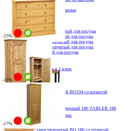
Стулья
Стулья барные и столы барные
Сундуки
Табуреты
Шкафы для посуды
Шкаф 1-но створчатый для посуды
-15%
Шкаф 2-х створчатый для посуды
Шкаф 3-х створчатый для посуды
Комод Аризона-2
Шкаф 4-х створчатый для посуды
от 49 904 ₽
Шкаф угловой для посуды
от 58 710 ₽
120х100х48 см
В корзину
Быстро купить в 1 клик
-15%
Шкаф для белья одностворчатый ВО194 со штангой
от 54 081 ₽
от 63 625 ₽
Стол прямоугольный обеденный 180 TABLER 180
88х194х48 см
28 840 ₽
В корзину
Быстро купить в 1 клик
В корзину
-17%
Шкаф для белья одностворчатый ВО 180 со штангой