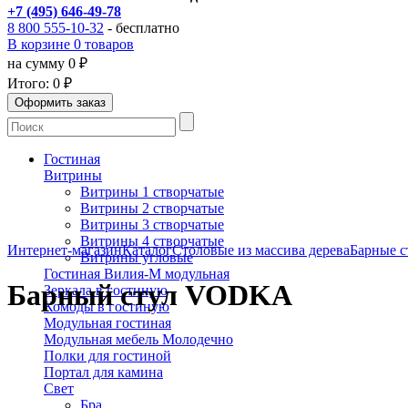
+7 (495) 646-49-78
8 800 555-10-32
- бесплатно
В корзине 0 товаров
на сумму 0 ₽
Итого:
0 ₽
Гостиная
Витрины
Витрины 1 створчатые
Витрины 2 створчатые
Витрины 3 створчатые
Витрины 4 створчатые
Интернет-магазин
Каталог
Столовые из массива дерева
Барные с
Витрины угловые
Гостиная Вилия-М модульная
Барный стул VODKA
Зеркала в гостиную
Комоды в гостиную
Модульная гостиная
Модульная мебель Молодечно
Полки для гостиной
Портал для камина
Свет
Бра