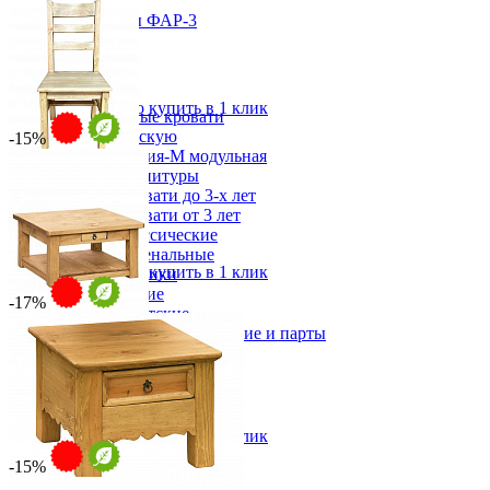
39 390 ₽
Шкаф для посуды ФАР-3
В корзину
от 55 350 ₽
от 67 091 ₽
-30%
115х205х57 см
Детская
В корзину
Быстро купить в 1 клик
Двухъярусные кровати
Декор в детскую
-15%
Детская Вилия-М модульная
Детские гарнитуры
Стул CANCUN
Детские кровати до 3-х лет
от 10 034 ₽
Детские кровати от 3 лет
от 12 162 ₽
Комоды классические
41х100х41 см
Комоды пеленальные
В корзину
Быстро купить в 1 клик
Кровати домики
Полки детские
-17%
Стеллажи детские
Столы письменные детские и парты
Стол журнальный Сервина
Тумбы для детей
от 26 057 ₽
Шведская стенка
Шкафы детские
от 30 655 ₽
Ящики и короба
88х46х88 см
В корзину
Быстро купить в 1 клик
-15%