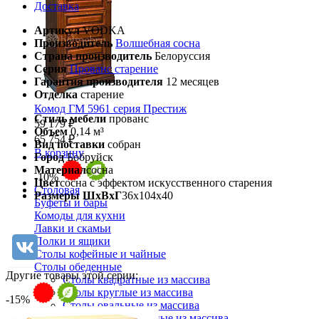
Доставка
Артикул
VODKA
Производитель
Волшебная сосна
Страна производитель
Белоруссия
Серия
Прованс старение
Гарантия производителя
12 месяцев
Отделка
старение
Комод ГМ 5961 серия Престиж
Стиль мебели
прованс
59 179 ₽
Объем
0,14 м³
65 754 ₽
Вид поставки
собран
В корзину
Город
Бобруйск
Материал
сосна
-10%
Цвет
сосна с эффектом искусственного старения
Столовая
Размеры ШхВхГ
36x104x40
Буфеты и бары
Комоды для кухни
Лавки и скамьи
Полки и ящики
Столы кофейные и чайные
Столы обеденные
Другие товары этой серии:
Столы квадратные из массива
Столы круглые из массива
-15%
Столы овальные из массива
Столы прямоугольные из массива