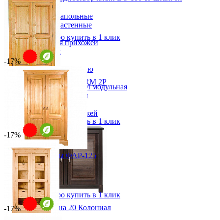
Прихожая
от 36 920 ₽
Вешалки напольные
от 43 435 ₽
Вешалки настенные
56х180х40 см
Газетница
В корзину
Быстро купить в 1 клик
Зеркала для прихожей
Ключницы
Консоли
-17%
Наборы в прихожую
Обувницы
Шкаф для одежды EL ARM 2P
Прихожая Вилия-М модульная
от 49 216 ₽
Скамьи и банкетки
от 59 656 ₽
Тумбы и комоды
134х202х57 см
Шкафы для прихожей
В корзину
Быстро купить в 1 клик
-17%
Шкаф для посуды ФАР-125
от 60 547 ₽
от 73 390 ₽
122х200х58 см
В корзину
Быстро купить в 1 клик
Комод Рауна 20 Колониал
-17%
27 573 ₽