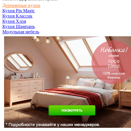
Деревянные кухни
Кухня Pin Magic
Кухня Классик
Кухня Хлоя
Кухня Шампань
Модульная мебель