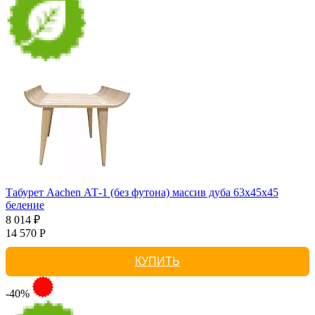
Табурет Aachen АТ-1 (без футона) массив дуба 63х45х45
беление
8 014 ₽
14 570 Р
КУПИТЬ
-40%