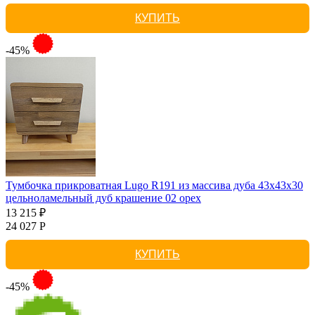
КУПИТЬ
-45%
Тумбочка прикроватная Lugo R191 из массива дуба 43х43х30
цельноламельный дуб крашение 02 орех
13 215 ₽
24 027 Р
КУПИТЬ
-45%