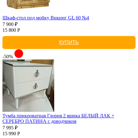
Шкаф-стол под мойку Викинг GL 60 №4
7 900 ₽
15 800 Р
КУПИТЬ
-50%
Тумба прикроватная Глория 2 ящика БЕЛЫЙ ЛАК +
СЕРЕБРО ПАТИНА с доводчиком
7 995 ₽
15 990 Р