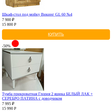
Шкаф-стол под мойку Викинг GL 60 №4
7 900 ₽
15 800 Р
КУПИТЬ
-50%
Тумба прикроватная Глория 2 ящика БЕЛЫЙ ЛАК +
СЕРЕБРО ПАТИНА с доводчиком
7 995 ₽
15 990 Р