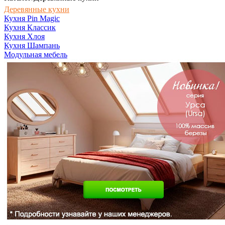
Деревянные кухни
Кухня Pin Magic
Кухня Классик
Кухня Хлоя
Кухня Шампань
Модульная мебель