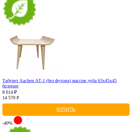
Табурет Aachen АТ-1 (без футона) массив дуба 63х45х45
беление
8 014 ₽
14 570 Р
КУПИТЬ
-40%