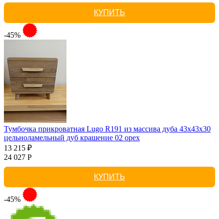
КУПИТЬ
-45%
Тумбочка прикроватная Lugo R191 из массива дуба 43х43х30
цельноламельный дуб крашение 02 орех
13 215 ₽
24 027 Р
КУПИТЬ
-45%