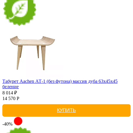
Табурет Aachen АТ-1 (без футона) массив дуба 63х45х45
беление
8 014 ₽
14 570 Р
КУПИТЬ
-40%