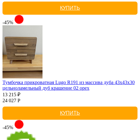
КУПИТЬ
-45%
Тумбочка прикроватная Lugo R191 из массива дуба 43х43х30
цельноламельный дуб крашение 02 орех
13 215 ₽
24 027 Р
КУПИТЬ
-45%