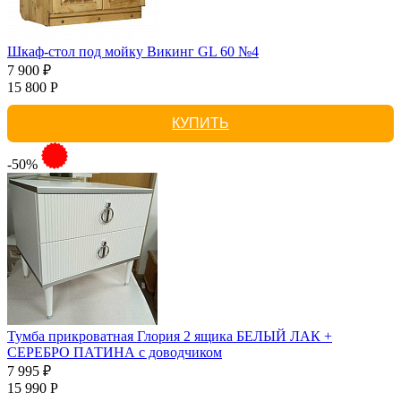
Шкаф-стол под мойку Викинг GL 60 №4
7 900 ₽
15 800 Р
КУПИТЬ
-50%
Тумба прикроватная Глория 2 ящика БЕЛЫЙ ЛАК +
СЕРЕБРО ПАТИНА с доводчиком
7 995 ₽
15 990 Р