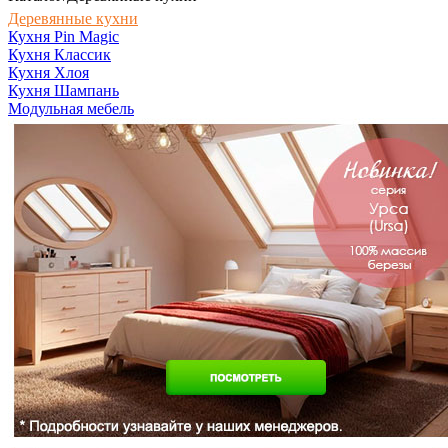
Деревянные кухни
Кухня Pin Magic
Кухня Классик
Кухня Хлоя
Кухня Шампань
Модульная мебель