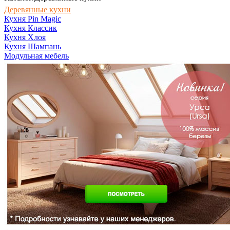
Деревянные кухни
Кухня Pin Magic
Кухня Классик
Кухня Хлоя
Кухня Шампань
Модульная мебель