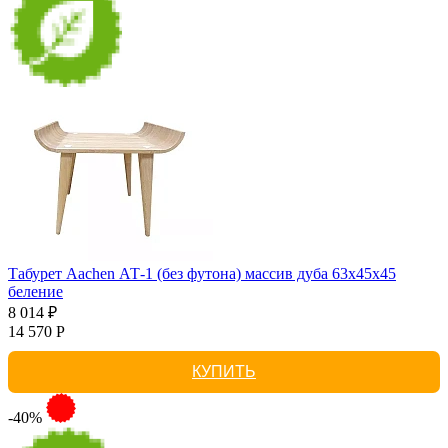
Табурет Aachen АТ-1 (без футона) массив дуба 63х45х45
беление
8 014 ₽
14 570 Р
КУПИТЬ
-40%