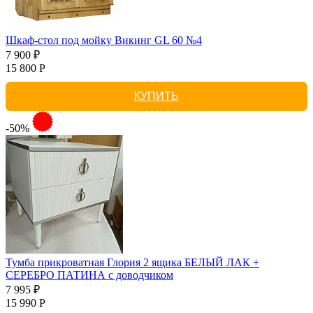
Шкаф-стол под мойку Викинг GL 60 №4
7 900 ₽
15 800 Р
КУПИТЬ
-50%
Тумба прикроватная Глория 2 ящика БЕЛЫЙ ЛАК +
СЕРЕБРО ПАТИНА с доводчиком
7 995 ₽
15 990 Р