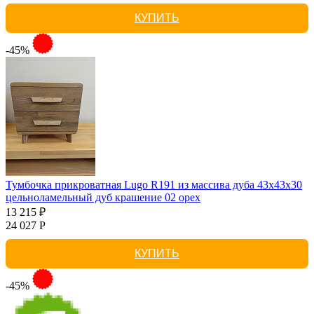
КУПИТЬ
-45%
Тумбочка прикроватная Lugo R191 из массива дуба 43х43х30
цельноламельный дуб крашение 02 орех
13 215 ₽
24 027 Р
КУПИТЬ
-45%