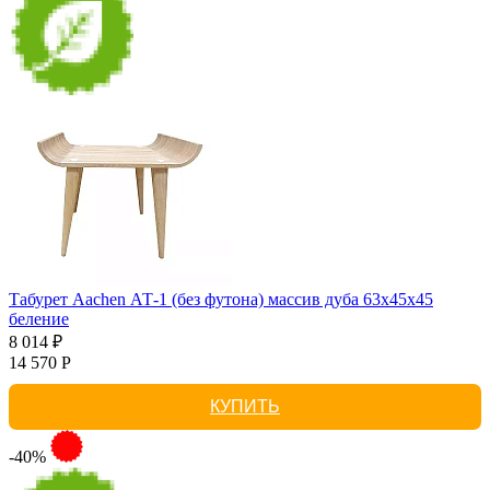
Табурет Aachen АТ-1 (без футона) массив дуба 63х45х45
беление
8 014 ₽
14 570 Р
КУПИТЬ
-40%