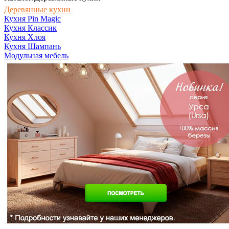
Деревянные кухни
Кухня Pin Magic
Кухня Классик
Кухня Хлоя
Кухня Шампань
Модульная мебель