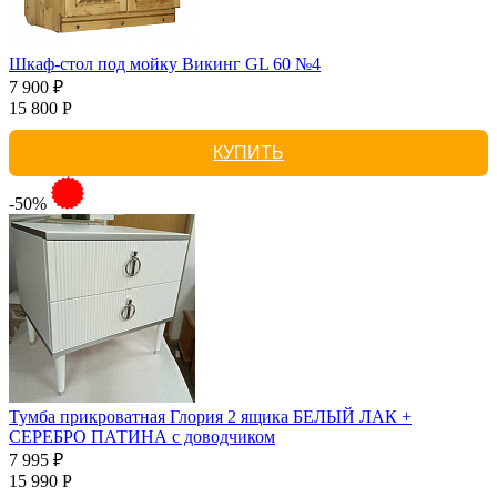
Шкаф-стол под мойку Викинг GL 60 №4
7 900 ₽
15 800 Р
КУПИТЬ
-50%
Тумба прикроватная Глория 2 ящика БЕЛЫЙ ЛАК +
СЕРЕБРО ПАТИНА с доводчиком
7 995 ₽
15 990 Р