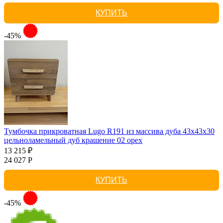
КУПИТЬ
-45%
Тумбочка прикроватная Lugo R191 из массива дуба 43х43х30
цельноламельный дуб крашение 02 орех
13 215 ₽
24 027 Р
КУПИТЬ
-45%