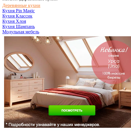
Деревянные кухни
Кухня Pin Magic
Кухня Классик
Кухня Хлоя
Кухня Шампань
Модульная мебель