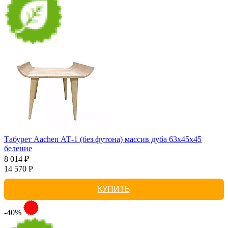
Табурет Aachen АТ-1 (без футона) массив дуба 63х45х45
беление
8 014 ₽
14 570 Р
КУПИТЬ
-40%