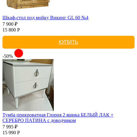
Шкаф-стол под мойку Викинг GL 60 №4
7 900 ₽
15 800 Р
КУПИТЬ
-50%
Тумба прикроватная Глория 2 ящика БЕЛЫЙ ЛАК +
СЕРЕБРО ПАТИНА с доводчиком
7 995 ₽
15 990 Р