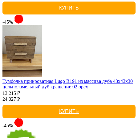
КУПИТЬ
-45%
Тумбочка прикроватная Lugo R191 из массива дуба 43х43х30
цельноламельный дуб крашение 02 орех
13 215 ₽
24 027 Р
КУПИТЬ
-45%